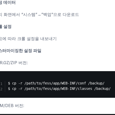
정 데이터
리 화면에서 “시스템”→”백업”으로 다운로드
롤 설정
요에 따라 크롤 설정을 내보내기
스터마이징한 설정 파일
R.GZ/ZIP 버전:
$ cp -r /path/to/fess/app/WEB-INF/conf /backup/

M/DEB 버전: