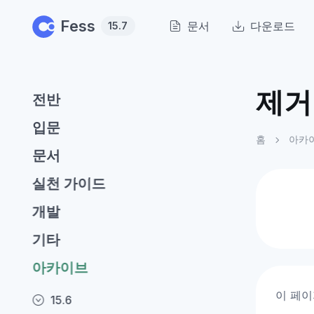
Skip to main content
Fess
문서
다운로드
15.7
제거
전반
입문
홈
아카
문서
실천 가이드
개발
기타
아카이브
이 페이
15.6