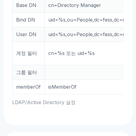
Base DN
cn=Directory Manager
Bind DN
uid=%s,ou=People,dc=fess,dc=codel
User DN
uid=%s,ou=People,dc=fess,dc=codel
계정 필터
cn=%s 또는 uid=%s
그룹 필터
memberOf
isMemberOf
LDAP/Active Directory 설정