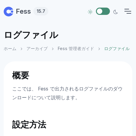
Skip to main content
Fess
15.7
ログファイル
ホーム
アーカイブ
Fess 管理者ガイド
ログファイル
概要
ここでは、 Fess で出力されるログファイルのダウ
ンロードについて説明します。
設定方法