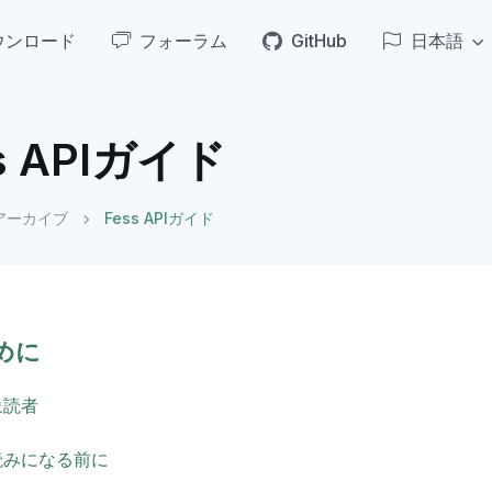
ウンロード
フォーラム
GitHub
日本語
s APIガイド
アーカイブ
Fess APIガイド
めに
象読者
読みになる前に