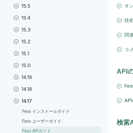
オ
15.5
15.4
技
15.3
関連
15.2
コ
15.1
15.0
API
14.19
Fe
14.18
AP
14.17
Fess インストールガイド
Fess ユーザーガイド
検索A
Fess APIガイド