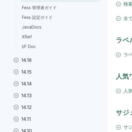
検
Fess 管理者ガイド
Fess 設定ガイド
全
JavaDocs
XRef
ラベル
I/F Doc
ラ
14.16
14.15
人気
14.14
人
14.13
14.12
サジ
14.11
サ
14.10