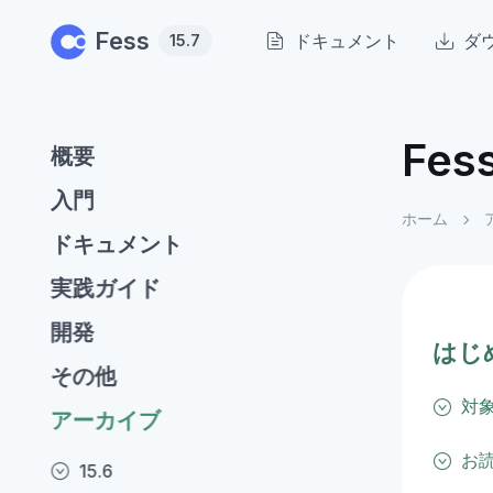
Skip to main content
Fess
ドキュメント
ダ
15.7
Fes
概要
入門
ホーム
ドキュメント
実践ガイド
開発
はじ
その他
対
アーカイブ
お
15.6