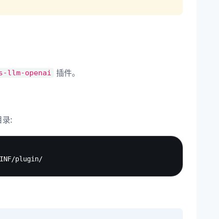
插件。
s-llm-openai
录:
Copy