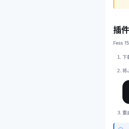
插
Fess
下
将
重启