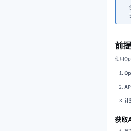
前
使用O
Op
AP
计
获取A