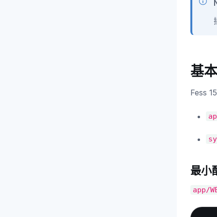
基
Fess
ap
sy
最小
app/W