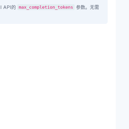
I API的
参数。无需
max_completion_tokens