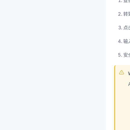
登
转到
点击
输
安