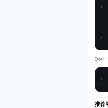
``
syst
推荐