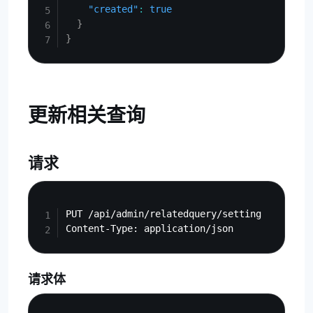
"created"
:
true
}
}
更新相关查询
请求
Copy
PUT /api/admin/relatedquery/setting

请求体
Copy