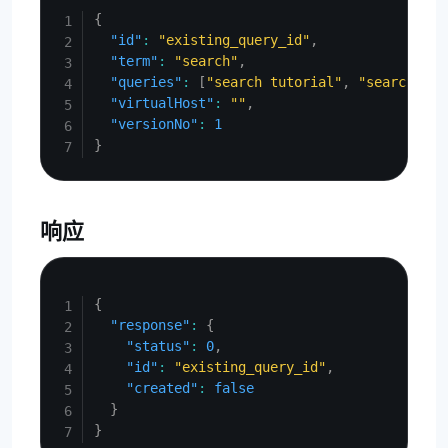
{
"id"
:
"existing_query_id"
,
"term"
:
"search"
,
"queries"
:
[
"search tutorial"
,
"search syn
"virtualHost"
:
""
,
"versionNo"
:
1
}
响应
Copy
{
"response"
:
{
"status"
:
0
,
"id"
:
"existing_query_id"
,
"created"
:
false
}
}