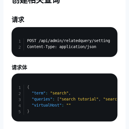
创建相关查询
请求
Copy
POST /api/admin/relatedquery/setting

请求体
Copy
{
"term"
:
"search"
,
"queries"
:
[
"search tutorial"
,
"search syn
"virtualHost"
:
""
}