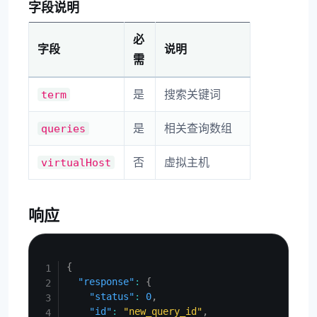
字段说明
必
字段
说明
需
是
搜索关键词
term
是
相关查询数组
queries
否
虚拟主机
virtualHost
响应
Copy
{
"response"
:
{
"status"
:
0
,
"id"
:
"new_query_id"
,