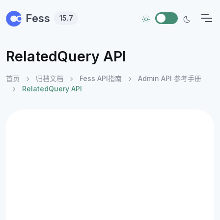
Skip to main content
Fess
15.7
RelatedQuery API
首页
归档文档
Fess API指南
Admin API 参考手册
RelatedQuery API