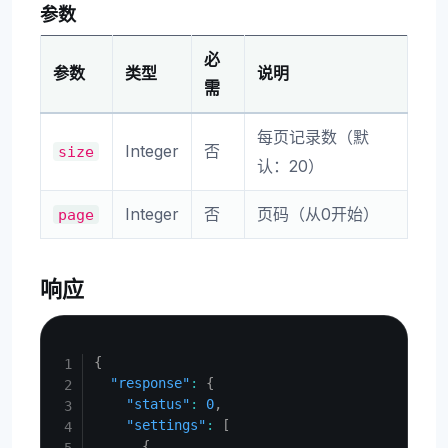
参数
必
参数
类型
说明
需
每页记录数（默
Integer
否
size
认：20）
Integer
否
页码（从0开始）
page
响应
Copy
{
"response"
:
{
"status"
:
0
,
"settings"
:
[
{