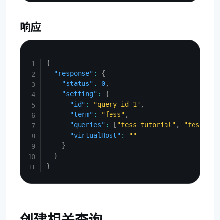
响应
Copy
{
"response"
:
{
"status"
:
0
,
"setting"
:
{
"id"
:
"query_id_1"
,
"term"
:
"fess"
,
"queries"
:
[
"fess tutorial"
,
"fess ins
"virtualHost"
:
""
}
}
}