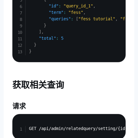
"id"
:
"query_id_1"
,
"term"
:
"fess"
,
"queries"
:
[
"fess tutorial"
,
"fess i
}
]
,
"total"
:
5
}
}
获取相关查询
请求
Copy