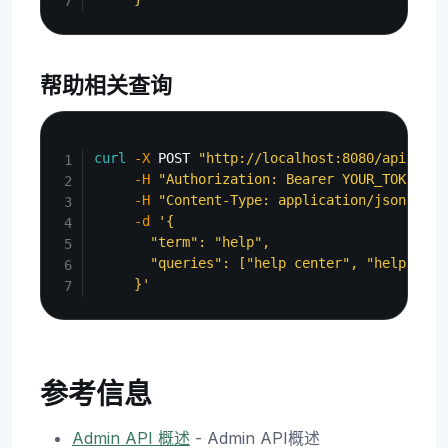
帮助相关查询
Copy
curl
-X
 POST 
"http://localhost:8080/api/admi
-H
"Authorization: Bearer YOUR_TOKEN"
\
-H
"Content-Type: application/json"
\
-d
'{

       "term": "help",

       "queries": ["help center", "help docu
     }'
参考信息
Admin API 概述
- Admin API概述