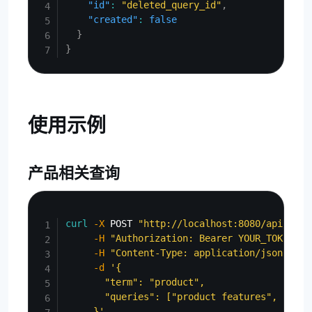
"id"
:
"deleted_query_id"
,
"created"
:
false
}
}
使用示例
产品相关查询
Copy
curl
-X
 POST 
"http://localhost:8080/api/admi
-H
"Authorization: Bearer YOUR_TOKEN"
\
-H
"Content-Type: application/json"
\
-d
'{

       "term": "product",

       "queries": ["product features", "prod
     }'