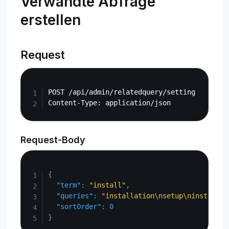
Verwandte Abfrage
erstellen
Request
Copy
POST /api/admin/relatedquery/setting

Request-Body
Copy
{
"term"
:
"install"
,
"queries"
:
"installation\nsetup\ninstallat
"sortOrder"
:
0
}