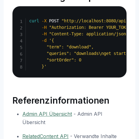
Copy
curl
-X
 POST 
"http://localhost:8080/api/admi
-H
"Authorization: Bearer YOUR_TOKEN"
\
-H
"Content-Type: application/json"
\
-d
'{

       "term": "download",

       "queries": "downloads\nget started\nin
       "sortOrder": 0

     }'
Referenzinformationen
Admin API Übersicht
- Admin API
Übersicht
RelatedContent API
- Verwandte Inhalte