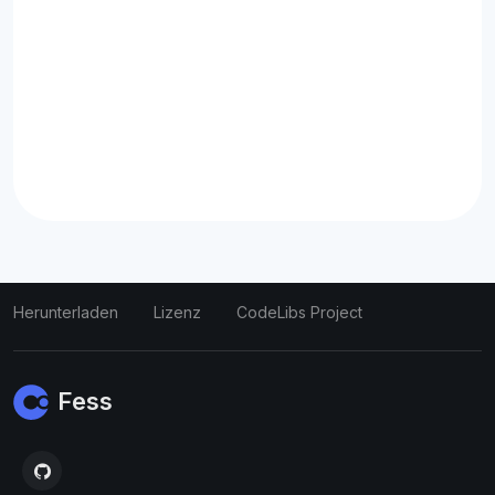
Herunterladen
Lizenz
CodeLibs Project
Fess