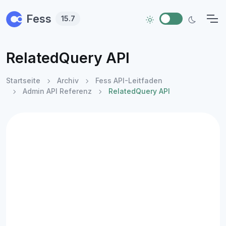
Skip to main content
Fess
15.7
RelatedQuery API
Startseite
Archiv
Fess API-Leitfaden
Admin API Referenz
RelatedQuery API