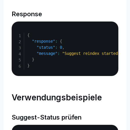
Response
Copy
{
"response"
:
{
"status"
:
0
,
"message"
:
"Suggest reindex started"
}
}
Verwendungsbeispiele
Suggest-Status prüfen