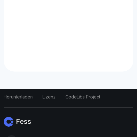
Herunterladen
Lizenz
CodeLibs Project
Fess