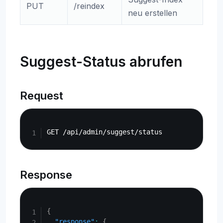
PUT
/reindex
neu erstellen
Suggest-Status abrufen
Request
Copy
Response
Copy
{
"response"
:
{