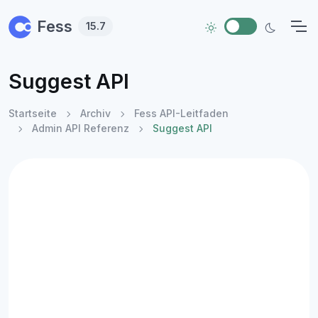
Skip to main content
Fess
15.7
Suggest API
Startseite
Archiv
Fess API-Leitfaden
Admin API Referenz
Suggest API