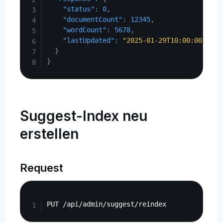
"status"
:
0
,
"documentCount"
:
12345
,
"wordCount"
:
5678
,
"lastUpdated"
:
"2025-01-29T10:00:00Z"
}
}
Suggest-Index neu
erstellen
Request
Copy