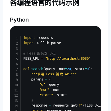
各编程语言的代码示例
Python
Copy
import
import
 urllib
.
parse

# Fess 服务器 URL
FESS_URL 
=
"http://localhost:8080"
def
search
(
query
,
 num
=
20
,
 start
=
0
)
:
"""调用 Fess 搜索 API"""
    params 
=
{
"q"
:
 query
,
"num"
:
 num
,
"start"
:
 start

}
    response 
=
 requests
.
get
(
f"
{
FESS_URL
}
/api
return
 response
.
json
(
)