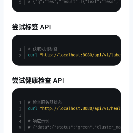
# {"q":"fes","result":[{"text":"fess","kind"
尝试标签 API
Copy
# 获取可用标签
curl
"http://localhost:8080/api/v1/labels"
尝试健康检查 API
Copy
# 检查服务器状态
curl
"http://localhost:8080/api/v1/health"
# 响应示例
# {"data":{"status":"green","cluster_name":"