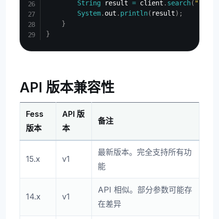
String
 result 
=
 client
.
search
(
"enter
System
.
out
.
println
(
result
)
;
}
}
API 版本兼容性
Fess
API 版
备注
版本
本
最新版本。完全支持所有功
15.x
v1
能
API 相似。部分参数可能存
14.x
v1
在差异