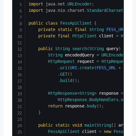
import
java
.
net
.
URLEncoder
;
import
java
.
nio
.
charset
.
StandardCharsets
;
public
class
FessApiClient
{
private
static
final
String
FESS_URL
=
"
private
final
HttpClient
 client 
=
HttpCl
public
String
search
(
String
 query
)
throw
String
 encodedQuery 
=
URLEncoder
.
enc
HttpRequest
 request 
=
HttpRequest
.
ne
.
uri
(
URI
.
create
(
FESS_URL
+
"/api
.
GET
(
)
.
build
(
)
;
HttpResponse
<
String
>
 response 
=
 clie
HttpResponse
.
BodyHandlers
.
ofStri
return
 response
.
body
(
)
;
}
public
static
void
main
(
String
[
]
 args
)
t
FessApiClient
 client 
=
new
FessApiCl