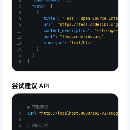
"page_number"
:
1
,
"data"
:
[
{
"title"
:
"Fess - Open Source Enterpris
"url"
:
"https://fess.codelibs.org/"
,
"content_description"
:
"<strong>Fess</
"host"
:
"fess.codelibs.org"
,
"mimetype"
:
"text/html"
}
]
}
尝试建议 API
Copy
# 获取建议
curl
"http://localhost:8080/api/v1/suggest?q
# 响应示例