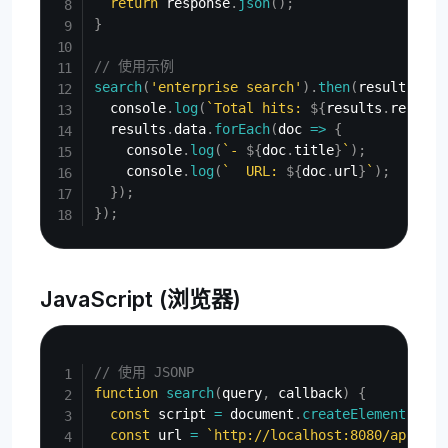
return
 response
.
json
(
)
;
}
// 使用示例
search
(
'enterprise search'
)
.
then
(
results
=>
  console
.
log
(
`
Total hits: 
${
results
.
record_
  results
.
data
.
forEach
(
doc
=>
{
    console
.
log
(
`
- 
${
doc
.
title
}
`
)
;
    console
.
log
(
`
  URL: 
${
doc
.
url
}
`
)
;
}
)
;
}
)
;
JavaScript (浏览器)
Copy
// 使用 JSONP
function
search
(
query
,
 callback
)
{
const
 script 
=
 document
.
createElement
(
'scr
const
 url 
=
`
http://localhost:8080/api/v1/