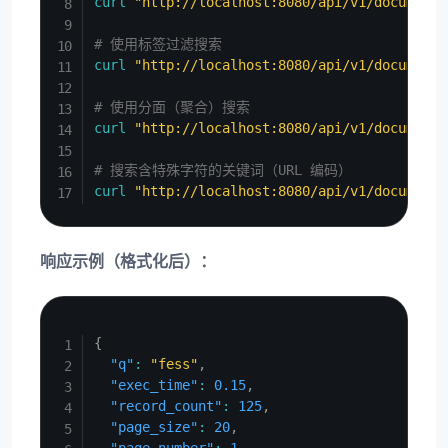
curl
"http://localhost:8080/api/v1/documents
# 使用标签过滤搜索
curl
"http://localhost:8080/api/v1/documents
# 使用分面（聚合）搜索
curl
"http://localhost:8080/api/v1/documents
# 搜索含特殊字符的关键词（URL 编码）
curl
"http://localhost:8080/api/v1/documents
响应示例（格式化后）：
Copy
{
"q"
:
"fess"
,
"exec_time"
:
0.15
,
"record_count"
:
125
,
"page_size"
:
20
,