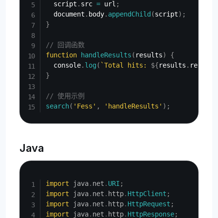
  script
.
src 
=
 url
;
  document
.
body
.
appendChild
(
script
)
;
}
// 回调函数
function
handleResults
(
results
)
{
  console
.
log
(
`
Total hits: 
${
results
.
record_
}
// 使用示例
search
(
'Fess'
,
'handleResults'
)
;
Java
Copy
import
java
.
net
.
URI
;
import
java
.
net
.
http
.
HttpClient
;
import
java
.
net
.
http
.
HttpRequest
;
import
java
.
net
.
http
.
HttpResponse
;