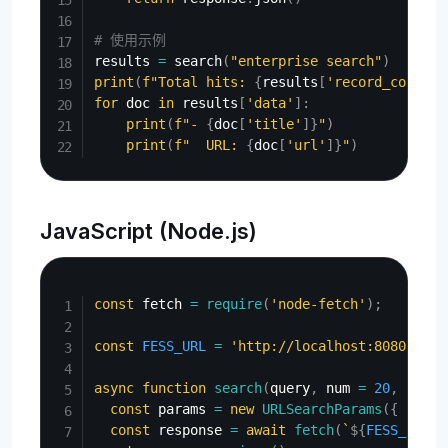
# 使用示例
results 
=
 search
(
"enterprise search"
)
print
(
f"Total hits: 
{
results
[
'record_count'
]
for
 doc 
in
 results
[
'data'
]
:
print
(
f"- 
{
doc
[
'title'
]
}
"
)
print
(
f"  URL: 
{
doc
[
'url'
]
}
"
)
JavaScript (Node.js)
Copy
const
 fetch 
=
require
(
'node-fetch'
)
;
const
FESS_URL
=
'http://localhost:8080'
;
async
function
search
(
query
,
 num 
=
20
,
 start
const
 params 
=
new
URLSearchParams
(
{
q
:
 qu
const
 response 
=
await
fetch
(
`
${
FESS_URL
}
/