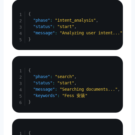
Copy
{
"phase"
:
"intent_analysis"
,
"status"
:
"start"
,
"message"
:
"Analyzing user intent..."
}
Copy
{
"phase"
:
"search"
,
"status"
:
"start"
,
"message"
:
"Searching documents..."
,
"keywords"
:
"Fess 安装"
}
Copy
{