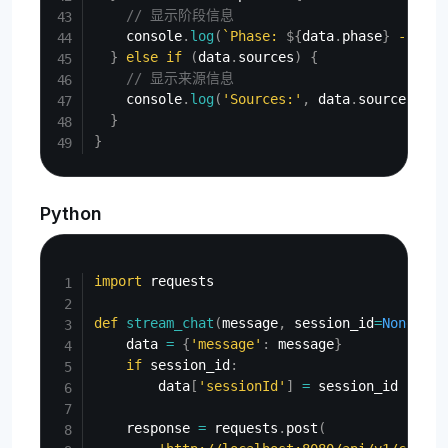
// 显示阶段信息
    console
.
log
(
`
Phase: 
${
data
.
phase
}
 - 
${
da
}
else
if
(
data
.
sources
)
{
// 显示来源信息
    console
.
log
(
'Sources:'
,
 data
.
sources
)
;
}
}
Python
Copy
import
 requests

def
stream_chat
(
message
,
 session_id
=
None
)
:
    data 
=
{
'message'
:
 message
}
if
 session_id
:
        data
[
'sessionId'
]
=
 session_id

    response 
=
 requests
.
post
(