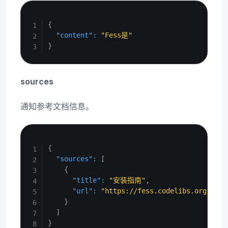
Copy
{
"content"
:
"Fess是"
}
sources
通知参考文档信息。
Copy
{
"sources"
:
[
{
"title"
:
"安装指南"
,
"url"
:
"https://fess.codelibs.org/ja/i
}
]
}