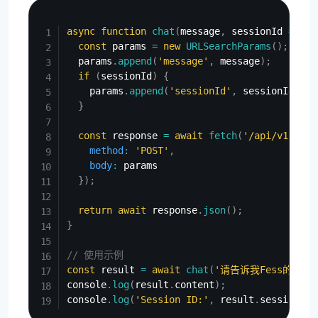
Copy
async
function
chat
(
message
,
 sessionId 
=
nul
const
 params 
=
new
URLSearchParams
(
)
;
  params
.
append
(
'message'
,
 message
)
;
if
(
sessionId
)
{
    params
.
append
(
'sessionId'
,
 sessionId
)
;
}
const
 response 
=
await
fetch
(
'/api/v1/chat
method
:
'POST'
,
body
:
 params

}
)
;
return
await
 response
.
json
(
)
;
}
// 使用示例
const
 result 
=
await
chat
(
'请告诉我Fess的功能
console
.
log
(
result
.
content
)
;
console
.
log
(
'Session ID:'
,
 result
.
sessionId
)