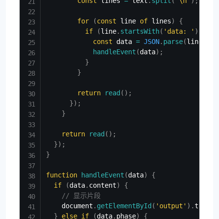
const
 lines 
=
 text
.
split
(
'\n'
)
;
for
(
const
 line 
of
 lines
)
{
if
(
line
.
startsWith
(
'data: '
)
)
{
const
 data 
=
JSON
.
parse
(
line
.
sli
handleEvent
(
data
)
;
}
}
return
read
(
)
;
}
)
;
}
return
read
(
)
;
}
)
;
}
function
handleEvent
(
data
)
{
if
(
data
.
content
)
{
// 显示片段
    document
.
getElementById
(
'output'
)
.
textCo
}
else
if
(
data
.
phase
)
{