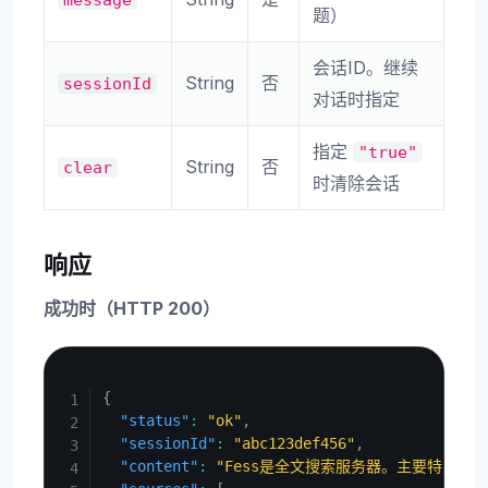
题）
会话ID。继续
String
否
sessionId
对话时指定
指定
"true"
String
否
clear
时清除会话
响应
成功时（HTTP 200）
Copy
{
"status"
:
"ok"
,
"sessionId"
:
"abc123def456"
,
"content"
:
"Fess是全文搜索服务器。主要特点有..