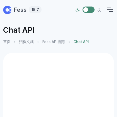
Skip to main content
Fess
15.7
Chat API
首页
归档文档
Fess API指南
Chat API