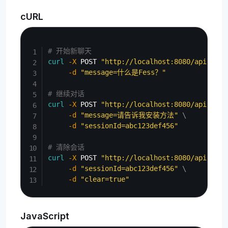
cURL
Copy
# 开始新聊天
curl
-X
 POST 
"http://localhost:8080/api/v1/c
-d
"message=什么是Fess？"
# 继续对话
curl
-X
 POST 
"http://localhost:8080/api/v1/c
-d
"message=请告诉我安装方法"
\
-d
"sessionId=abc123def456"
# 清除会话
curl
-X
 POST 
"http://localhost:8080/api/v1/c
-d
"sessionId=abc123def456"
\
-d
"clear=true"
JavaScript