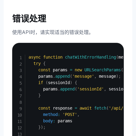
错误处理
使用API时，请实现适当的错误处理。
Copy
async
function
chatWithErrorHandling
(
message
try
{
const
 params 
=
new
URLSearchParams
(
)
;
    params
.
append
(
'message'
,
 message
)
;
if
(
sessionId
)
{
      params
.
append
(
'sessionId'
,
 sessionId
)
;
}
const
 response 
=
await
fetch
(
'/api/v1/ch
method
:
'POST'
,
body
:
 params

}
)
;