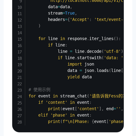
'http://localhost:8080/api/v1/chat/s
        data
=
data
,
        stream
=
True
,
        headers
=
{
'Accept'
:
'text/event-strea
)
for
 line 
in
 response
.
iter_lines
(
)
:
if
 line
:
            line 
=
 line
.
decode
(
'utf-8'
)
if
 line
.
startswith
(
'data: '
)
:
import
 json

                data 
=
 json
.
loads
(
line
[
6
:
]
)
yield
 data

# 使用示例
for
 event 
in
 stream_chat
(
'请告诉我Fess的功能'
if
'content'
in
 event
:
print
(
event
[
'content'
]
,
 end
=
''
,
 flus
elif
'phase'
in
 event
:
print
(
f"\n[Phase: 
{
event
[
'phase'
]
}
 -