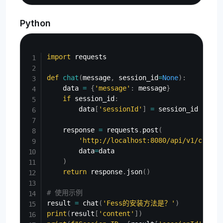
Python
Copy
import
 requests

def
chat
(
message
,
 session_id
=
None
)
:
    data 
=
{
'message'
:
 message
}
if
 session_id
:
        data
[
'sessionId'
]
=
 session_id

    response 
=
 requests
.
post
(
'http://localhost:8080/api/v1/chat'
,
        data
=
data

)
return
 response
.
json
(
)
# 使用示例
result 
=
 chat
(
'Fess的安装方法是？'
)
print
(
result
[
'content'
]
)