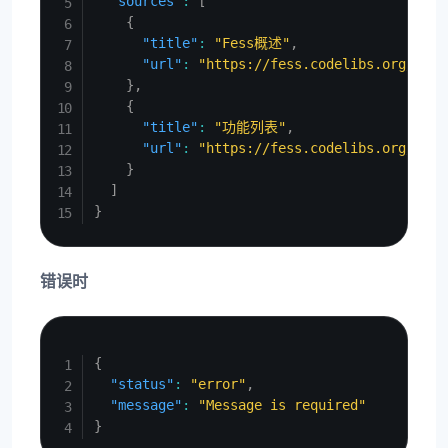
"sources"
:
[
{
"title"
:
"Fess概述"
,
"url"
:
"https://fess.codelibs.org/ja/o
}
,
{
"title"
:
"功能列表"
,
"url"
:
"https://fess.codelibs.org/ja/f
}
]
}
错误时
Copy
{
"status"
:
"error"
,
"message"
:
"Message is required"
}