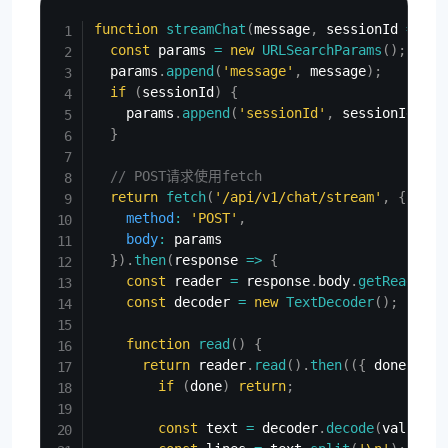
Copy
function
streamChat
(
message
,
 sessionId 
=
nul
const
 params 
=
new
URLSearchParams
(
)
;
  params
.
append
(
'message'
,
 message
)
;
if
(
sessionId
)
{
    params
.
append
(
'sessionId'
,
 sessionId
)
;
}
// POST请求使用fetch
return
fetch
(
'/api/v1/chat/stream'
,
{
method
:
'POST'
,
body
:
 params

}
)
.
then
(
response
=>
{
const
 reader 
=
 response
.
body
.
getReader
(
)
const
 decoder 
=
new
TextDecoder
(
)
;
function
read
(
)
{
return
 reader
.
read
(
)
.
then
(
(
{
 done
,
 val
if
(
done
)
return
;
const
 text 
=
 decoder
.
decode
(
value
)
;