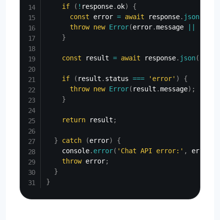
if
(
!
response
.
ok
)
{
const
 error 
=
await
 response
.
json
(
)
;
throw
new
Error
(
error
.
message 
||
'API 
}
const
 result 
=
await
 response
.
json
(
)
;
if
(
result
.
status 
===
'error'
)
{
throw
new
Error
(
result
.
message
)
;
}
return
 result
;
}
catch
(
error
)
{
    console
.
error
(
'Chat API error:'
,
 error
)
;
throw
 error
;
}
}