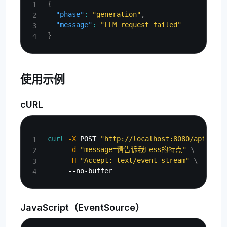
{
"phase"
:
"generation"
,
"message"
:
"LLM request failed"
}
使用示例
cURL
Copy
curl
-X
 POST 
"http://localhost:8080/api/v1/c
-d
"message=请告诉我Fess的特点"
\
-H
"Accept: text/event-stream"
\
JavaScript（EventSource）