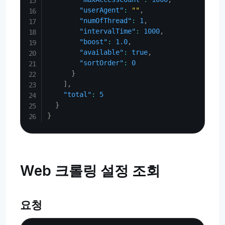
"userAgent"
:
""
,
"numOfThread"
:
1
,
"intervalTime"
:
1000
,
"boost"
:
1.0
,
"available"
:
true
,
"sortOrder"
:
0
}
]
,
"total"
:
5
}
}
Web 크롤링 설정 조회
요청