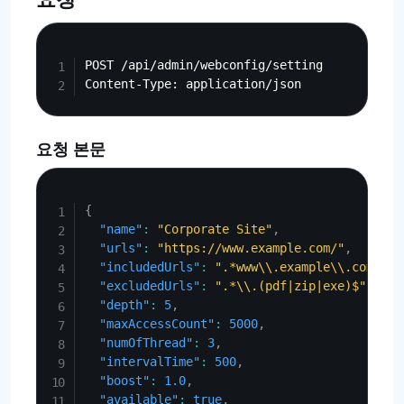
Copy
POST /api/admin/webconfig/setting

요청 본문
Copy
{
"name"
:
"Corporate Site"
,
"urls"
:
"https://www.example.com/"
,
"includedUrls"
:
".*www\\.example\\.com.*"
,
"excludedUrls"
:
".*\\.(pdf|zip|exe)$"
,
"depth"
:
5
,
"maxAccessCount"
:
5000
,
"numOfThread"
:
3
,
"intervalTime"
:
500
,
"boost"
:
1.0
,
"available"
:
true
,