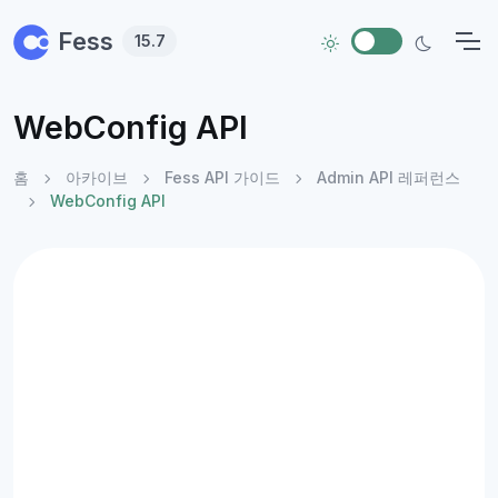
Skip to main content
Fess
15.7
WebConfig API
홈
아카이브
Fess API 가이드
Admin API 레퍼런스
WebConfig API