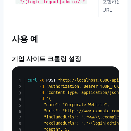
포함하는
.*/(login|logout|admin)/.*
URL
사용 예
기업 사이트 크롤링 설정
Copy
curl
-X
 POST 
"http://localhost:8080/api/admi
-H
"Authorization: Bearer YOUR_TOKEN"
\
-H
"Content-Type: application/json"
\
-d
'{

       "name": "Corporate Website",

       "urls": "https://www.example.com/",

       "includedUrls": ".*www\\.example\\.com
       "excludedUrls": ".*/(login|admin|api)/
       "depth": 5,
