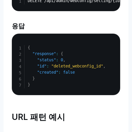
응답
Copy
{
"response"
:
{
"status"
:
0
,
"id"
:
"deleted_webconfig_id"
,
"created"
:
false
}
}
URL 패턴 예시