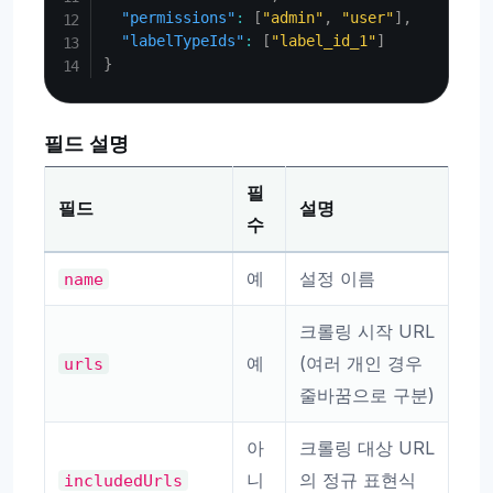
"permissions"
:
[
"admin"
,
"user"
]
,
"labelTypeIds"
:
[
"label_id_1"
]
}
필드 설명
필
필드
설명
수
예
설정 이름
name
크롤링 시작 URL
예
(여러 개인 경우
urls
줄바꿈으로 구분)
아
크롤링 대상 URL
니
의 정규 표현식
includedUrls