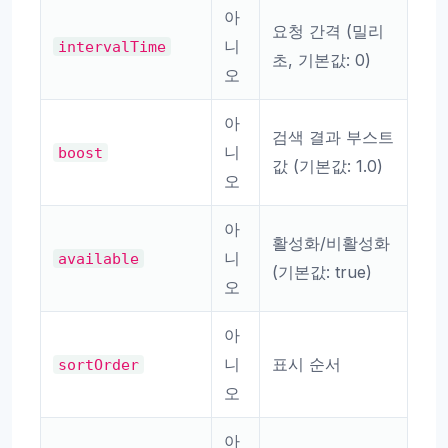
아
요청 간격 (밀리
니
intervalTime
초, 기본값: 0)
오
아
검색 결과 부스트
니
boost
값 (기본값: 1.0)
오
아
활성화/비활성화
니
available
(기본값: true)
오
아
니
표시 순서
sortOrder
오
아