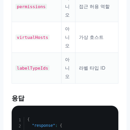
니
접근 허용 역할
permissions
오
아
니
가상 호스트
virtualHosts
오
아
니
라벨 타입 ID
labelTypeIds
오
응답
Copy
{
"response"
:
{