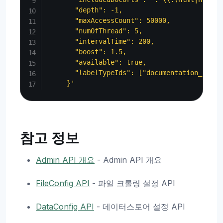
       "depth": -1,

       "maxAccessCount": 50000,

       "numOfThread": 5,

       "intervalTime": 200,

       "boost": 1.5,

       "available": true,

       "labelTypeIds": ["documentation_label_
     }'
참고 정보
Admin API 개요
- Admin API 개요
FileConfig API
- 파일 크롤링 설정 API
DataConfig API
- 데이터스토어 설정 API