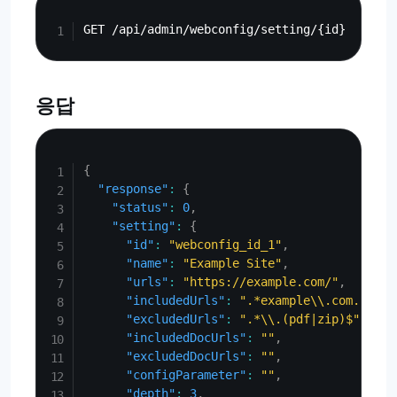
Copy
응답
Copy
{
"response"
:
{
"status"
:
0
,
"setting"
:
{
"id"
:
"webconfig_id_1"
,
"name"
:
"Example Site"
,
"urls"
:
"https://example.com/"
,
"includedUrls"
:
".*example\\.com.*"
,
"excludedUrls"
:
".*\\.(pdf|zip)$"
,
"includedDocUrls"
:
""
,
"excludedDocUrls"
:
""
,
"configParameter"
:
""
,
"depth"
:
3
,