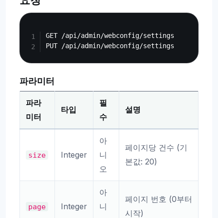
요청
Copy
GET /api/admin/webconfig/settings

파라미터
파라
필
타입
설명
미터
수
아
페이지당 건수 (기
Integer
니
size
본값: 20)
오
아
페이지 번호 (0부터
Integer
니
page
시작)