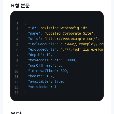
요청 본문
Copy
{
"id"
:
"existing_webconfig_id"
,
"name"
:
"Updated Corporate Site"
,
"urls"
:
"https://www.example.com/"
,
"includedUrls"
:
".*www\\.example\\.com.*"
,
"excludedUrls"
:
".*\\.(pdf|zip|exe|dmg)$"
,
"depth"
:
10
,
"maxAccessCount"
:
10000
,
"numOfThread"
:
5
,
"intervalTime"
:
300
,
"boost"
:
1.2
,
"available"
:
true
,
"versionNo"
:
1
}