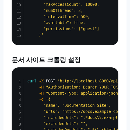
       "maxAccessCount": 10000,

       "numOfThread": 3,

       "intervalTime": 500,

       "available": true,

       "permissions": ["guest"]

     }'
문서 사이트 크롤링 설정
Copy
curl
-X
 POST 
"http://localhost:8080/api/admi
-H
"Authorization: Bearer YOUR_TOKEN"
\
-H
"Content-Type: application/json"
\
-d
'{

       "name": "Documentation Site",

       "urls": "https://docs.example.com/",

       "includedUrls": ".*docs\\.example\\.co
       "excludedUrls": "",

       "includedDocUrls": ".*\\.(html|htm)$",