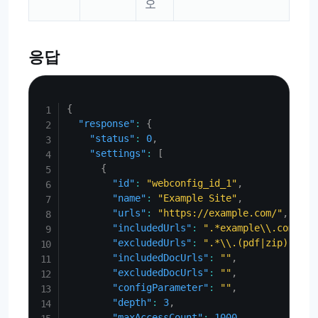
오
응답
Copy
{
"response"
:
{
"status"
:
0
,
"settings"
:
[
{
"id"
:
"webconfig_id_1"
,
"name"
:
"Example Site"
,
"urls"
:
"https://example.com/"
,
"includedUrls"
:
".*example\\.com.*"
,
"excludedUrls"
:
".*\\.(pdf|zip)$"
,
"includedDocUrls"
:
""
,
"excludedDocUrls"
:
""
,
"configParameter"
:
""
,
"depth"
:
3
,
"maxAccessCount"
:
1000
,