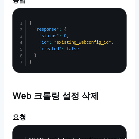
응답
Copy
{
"response"
:
{
"status"
:
0
,
"id"
:
"existing_webconfig_id"
,
"created"
:
false
}
}
Web 크롤링 설정 삭제
요청
Copy