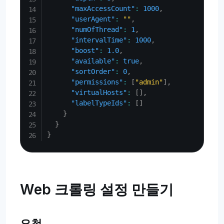
"maxAccessCount"
:
1000
,
"userAgent"
:
""
,
"numOfThread"
:
1
,
"intervalTime"
:
1000
,
"boost"
:
1.0
,
"available"
:
true
,
"sortOrder"
:
0
,
"permissions"
:
[
"admin"
]
,
"virtualHosts"
:
[
]
,
"labelTypeIds"
:
[
]
}
}
}
Web 크롤링 설정 만들기
요청