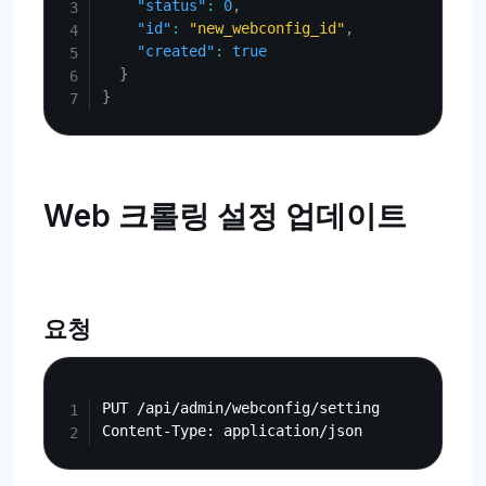
"status"
:
0
,
"id"
:
"new_webconfig_id"
,
"created"
:
true
}
}
Web 크롤링 설정 업데이트
요청
Copy
PUT /api/admin/webconfig/setting
