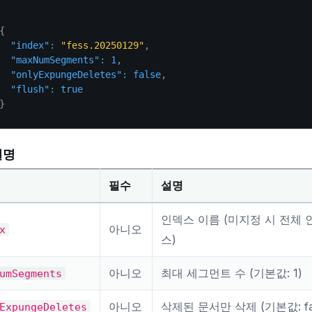
{
"index"
:
"fess.20250129"
,
"maxNumSegments"
:
1
,
"onlyExpungeDeletes"
:
false
,
"flush"
:
true
}
설명
필수
설명
인덱스 이름 (미지정 시 전체 
아니오
x
스)
아니오
최대 세그먼트 수 (기본값: 1)
umSegments
아니오
삭제된 문서만 삭제 (기본값: fal
ExpungeDeletes