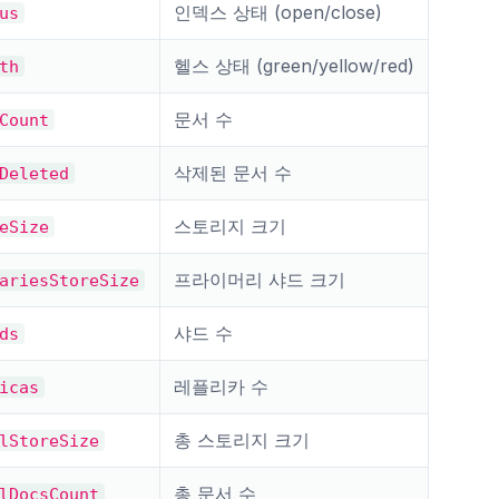
인덱스 상태 (open/close)
us
헬스 상태 (green/yellow/red)
th
문서 수
Count
삭제된 문서 수
Deleted
스토리지 크기
eSize
프라이머리 샤드 크기
ariesStoreSize
샤드 수
ds
레플리카 수
icas
총 스토리지 크기
lStoreSize
총 문서 수
lDocsCount