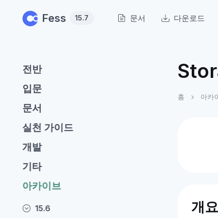
Skip to main content
Fess
문서
다운로드
15.7
Sto
전반
입문
홈
아카
문서
실천 가이드
개발
기타
아카이브
개
15.6