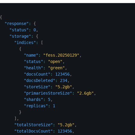
{
"response"
:
{
"status"
:
0
,
"storage"
:
{
"indices"
:
[
{
"name"
:
"fess.20250129"
,
"status"
:
"open"
,
"health"
:
"green"
,
"docsCount"
:
123456
,
"docsDeleted"
:
234
,
"storeSize"
:
"5.2gb"
,
"primariesStoreSize"
:
"2.6gb"
,
"shards"
:
5
,
"replicas"
:
1
}
]
,
"totalStoreSize"
:
"5.2gb"
,
"totalDocsCount"
:
123456
,