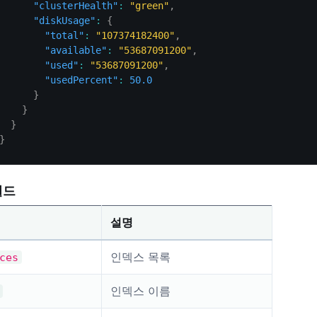
"clusterHealth"
:
"green"
,
"diskUsage"
:
{
"total"
:
"107374182400"
,
"available"
:
"53687091200"
,
"used"
:
"53687091200"
,
"usedPercent"
:
50.0
}
}
}
}
필드
설명
인덱스 목록
ces
인덱스 이름