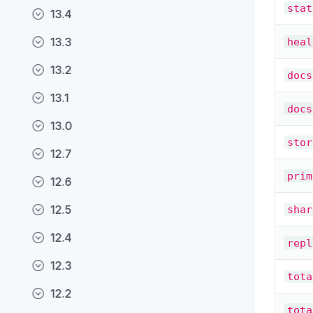
stat
13.4
13.3
heal
13.2
docs
13.1
docs
13.0
stor
12.7
prim
12.6
12.5
shar
12.4
repl
12.3
tota
12.2
tota