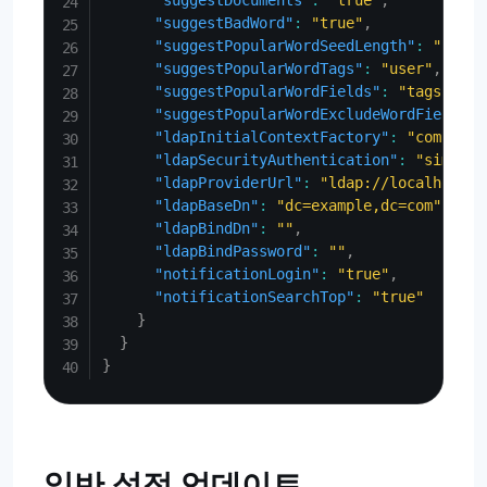
"suggestDocuments"
:
"true"
,
"suggestBadWord"
:
"true"
,
"suggestPopularWordSeedLength"
:
"1"
,
"suggestPopularWordTags"
:
"user"
,
"suggestPopularWordFields"
:
"tags"
,
"suggestPopularWordExcludeWordFields"
:
"ldapInitialContextFactory"
:
"com.sun.
"ldapSecurityAuthentication"
:
"simple"
"ldapProviderUrl"
:
"ldap://localhost:3
"ldapBaseDn"
:
"dc=example,dc=com"
,
"ldapBindDn"
:
""
,
"ldapBindPassword"
:
""
,
"notificationLogin"
:
"true"
,
"notificationSearchTop"
:
"true"
}
}
}
일반 설정 업데이트