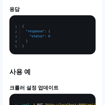
응답
Copy
{
"response"
:
{
"status"
:
0
}
}
사용 예
크롤러 설정 업데이트
Copy
curl
-X
 PUT 
"http://localhost:8080/api/admin