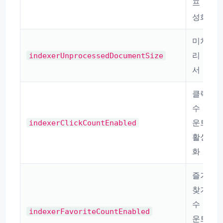
프 활
성화
미처
리 문
indexerUnprocessedDocumentSize
서 수
클릭
수 카
운트
indexerClickCountEnabled
활성
화
즐겨
찾기
수 카
indexerFavoriteCountEnabled
운트