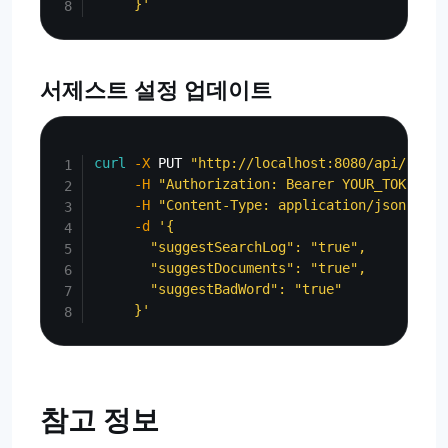
     }'
서제스트 설정 업데이트
Copy
curl
-X
 PUT 
"http://localhost:8080/api/admin
-H
"Authorization: Bearer YOUR_TOKEN"
\
-H
"Content-Type: application/json"
\
-d
'{

       "suggestSearchLog": "true",

       "suggestDocuments": "true",

       "suggestBadWord": "true"

     }'
참고 정보