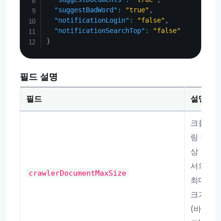
"suggestBadWord"
:
"true"
,
"notificationLogin"
:
"false"
,
"notificationSearchTop"
:
"false"
}
필드 설명
필드
설명
크롤
링 대
상 문
서의
crawlerDocumentMaxSize
최대
크기
(바이