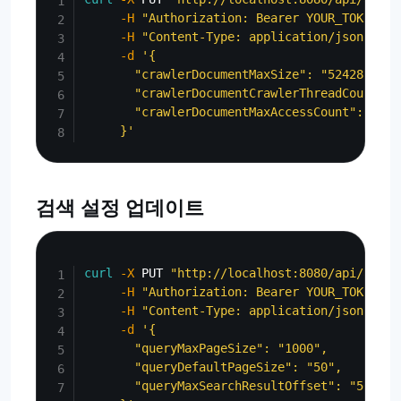
-H
"Authorization: Bearer YOUR_TOKEN"
\
-H
"Content-Type: application/json"
\
-d
'{

       "crawlerDocumentMaxSize": "52428800",

       "crawlerDocumentCrawlerThreadCount": "
       "crawlerDocumentMaxAccessCount": "1000
     }'
검색 설정 업데이트
Copy
curl
-X
 PUT 
"http://localhost:8080/api/admin
-H
"Authorization: Bearer YOUR_TOKEN"
\
-H
"Content-Type: application/json"
\
-d
'{

       "queryMaxPageSize": "1000",

       "queryDefaultPageSize": "50",

       "queryMaxSearchResultOffset": "50000"
