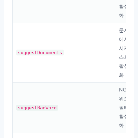
활성
화
문서
에서
서제
suggestDocuments
스트
활성
화
NG
워드
필터
suggestBadWord
활성
화