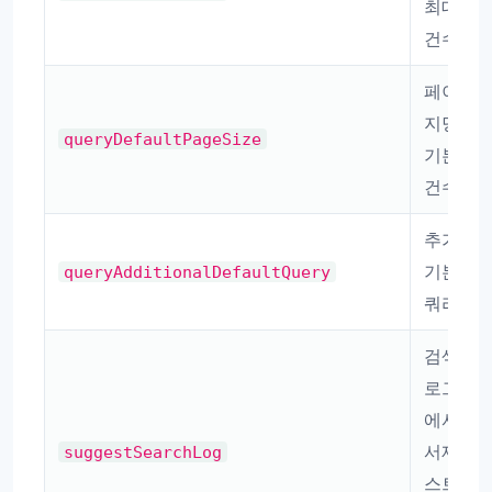
최대
건수
페이
지당
queryDefaultPageSize
기본
건수
추가
기본
queryAdditionalDefaultQuery
쿼리
검색
로그
에서
서제
suggestSearchLog
스트