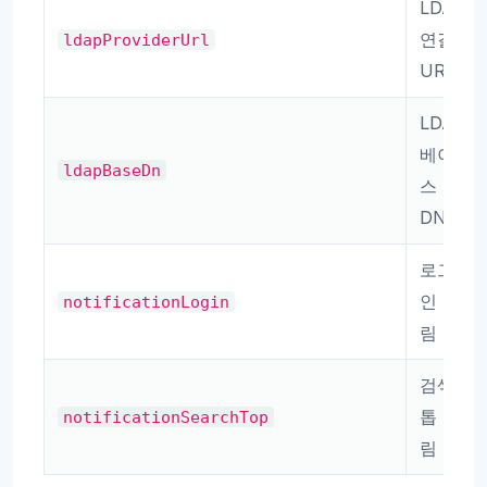
LDAP
연결
ldapProviderUrl
URL
LDAP
베이
ldapBaseDn
스
DN
로그
인 알
notificationLogin
림
검색
톱 알
notificationSearchTop
림