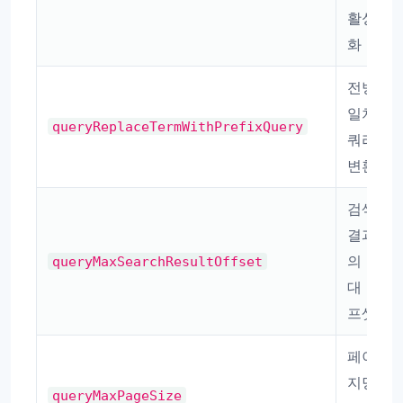
활성
화
전방
일치
queryReplaceTermWithPrefixQuery
쿼리
변환
검색
결과
의 최
queryMaxSearchResultOffset
대 오
프셋
페이
지당
queryMaxPageSize