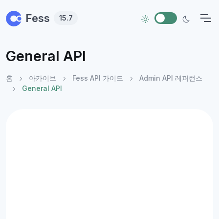
Skip to main content
Fess
15.7
General API
홈
아카이브
Fess API 가이드
Admin API 레퍼런스
General API