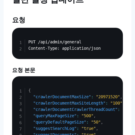
요청
Copy
PUT /api/admin/general

요청 본문
Copy
{
"crawlerDocumentMaxSize"
:
"20971520"
,
"crawlerDocumentMaxSiteLength"
:
"100"
,
"crawlerDocumentCrawlerThreadCount"
:
"20"
,
"queryMaxPageSize"
:
"500"
,
"queryDefaultPageSize"
:
"50"
,
"suggestSearchLog"
:
"true"
,
"suggestDocuments"
:
"true"
,