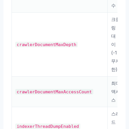
수
크롤
링 최
대 깊
이
crawlerDocumentMaxDepth
(-1=
무제
한)
최대
액세
crawlerDocumentMaxAccessCount
스 수
스레
드 덤
indexerThreadDumpEnabled