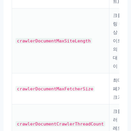
트)
크롤
링 대
상 사
이트
crawlerDocumentMaxSiteLength
의 최
대 길
이
최대
페처
crawlerDocumentMaxFetcherSize
크기
크롤
러 스
crawlerDocumentCrawlerThreadCount
레드