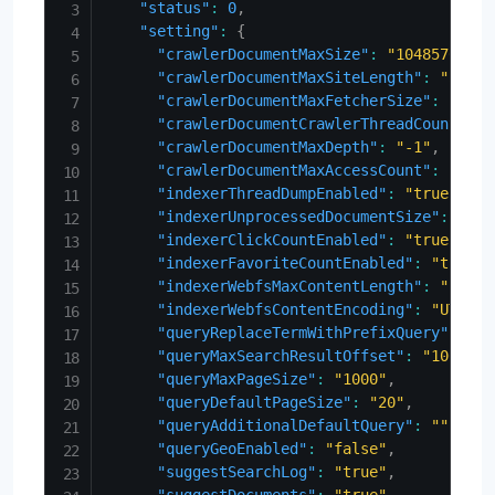
"status"
:
0
,
"setting"
:
{
"crawlerDocumentMaxSize"
:
"10485760"
,
"crawlerDocumentMaxSiteLength"
:
"50"
,
"crawlerDocumentMaxFetcherSize"
:
"3"
,
"crawlerDocumentCrawlerThreadCount"
:
"
"crawlerDocumentMaxDepth"
:
"-1"
,
"crawlerDocumentMaxAccessCount"
:
"100"
"indexerThreadDumpEnabled"
:
"true"
,
"indexerUnprocessedDocumentSize"
:
"100
"indexerClickCountEnabled"
:
"true"
,
"indexerFavoriteCountEnabled"
:
"true"
,
"indexerWebfsMaxContentLength"
:
"10485
"indexerWebfsContentEncoding"
:
"UTF-8"
"queryReplaceTermWithPrefixQuery"
:
"fa
"queryMaxSearchResultOffset"
:
"100000"
"queryMaxPageSize"
:
"1000"
,
"queryDefaultPageSize"
:
"20"
,
"queryAdditionalDefaultQuery"
:
""
,
"queryGeoEnabled"
:
"false"
,
"suggestSearchLog"
:
"true"
,