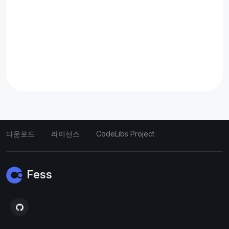
다운로드
라이선스
CodeLibs Project
Fess