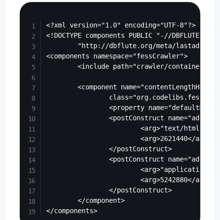
Copy
<?xml version="1.0" encoding="UTF-8"?>

<!DOCTYPE components PUBLIC "-//DBFLUTE//DTD
        "http://dbflute.org/meta/lastadi10.dt
<components namespace="fessCrawler">

        <include path="crawler/container.xml"
        <component name="contentLengthHelper"
                class="org.codelibs.fess.cra
                <property name="defaultMaxLe
                <postConstruct name="addMaxLe
                        <arg>"text/html"</arg
                        <arg>2621440</arg><!-
                </postConstruct>

                <postConstruct name="addMaxLe
                        <arg>"application/pdf
                        <arg>5242880</arg><!-
                </postConstruct>

        </component>
