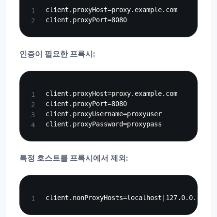
client.proxyHost=proxy.example.com

인증이 필요한 프록시:
Copy
client.proxyHost=proxy.example.com

client.proxyPort=8080

client.proxyUsername=proxyuser

특정 호스트를 프록시에서 제외:
Copy