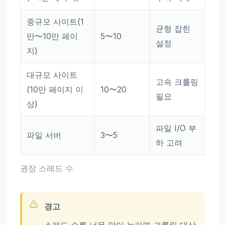
중규모 사이트(1
균형 잡힌
만〜10만 페이
5〜10
설정
지)
대규모 사이트
고속 크롤링
(10만 페이지 이
10〜20
필요
상)
파일 I/O 부
파일 서버
3〜5
하 고려
권장 스레드 수
경고
스레드 수를 너무 많이 늘리면 크롤링 대상