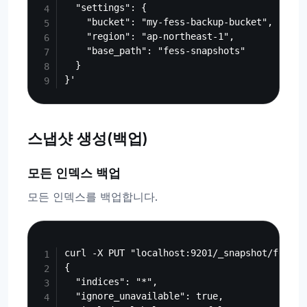
  "settings": {

    "bucket": "my-fess-backup-bucket",

    "region": "ap-northeast-1",

    "base_path": "fess-snapshots"

  }

스냅샷 생성(백업)
모든 인덱스 백업
모든 인덱스를 백업합니다.
Copy
curl -X PUT "localhost:9201/_snapshot/fess_b
{

  "indices": "*",

  "ignore_unavailable": true,
