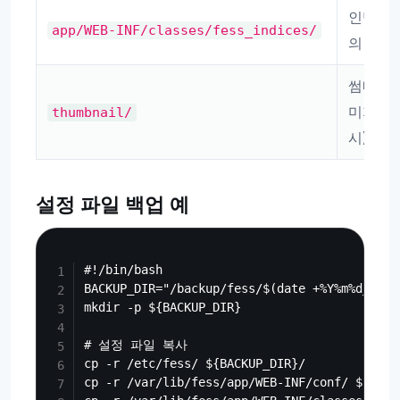
인덱스 
app/WEB-INF/classes/fess_indices/
의 파일
썸네일 
미지(필
thumbnail/
시)
설정 파일 백업 예
Copy
#!/bin/bash

BACKUP_DIR="/backup/fess/$(date +%Y%m%d_%H%M%
mkdir -p ${BACKUP_DIR}

# 설정 파일 복사

cp -r /etc/fess/ ${BACKUP_DIR}/

cp -r /var/lib/fess/app/WEB-INF/conf/ ${BACKU