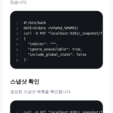
있습니다.
Copy
#!/bin/bash

DATE=$(date +%Y%m%d_%H%M%S)

curl -X PUT "localhost:9201/_snapshot/fess_b
{

  "indices": "*",

  "ignore_unavailable": true,

  "include_global_state": false

스냅샷 확인
생성된 스냅샷 목록을 확인합니다.
Copy