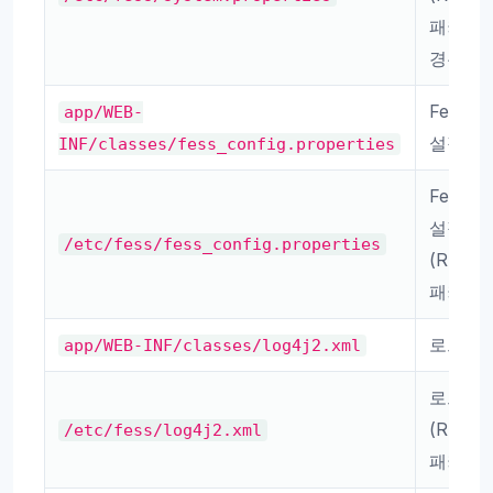
패키지
경우)
Fess 
app/WEB-
설정
INF/classes/fess_config.properties
Fess 
설정
/etc/fess/fess_config.properties
(RPM/
패키지)
로그 설
app/WEB-INF/classes/log4j2.xml
로그 설
(RPM/
/etc/fess/log4j2.xml
패키지)