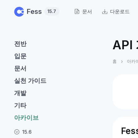
Skip to main content
Fess
문서
다운로드
15.7
API
전반
입문
홈
아카
문서
실천 가이드
개발
기타
아카이브
Fe
15.6