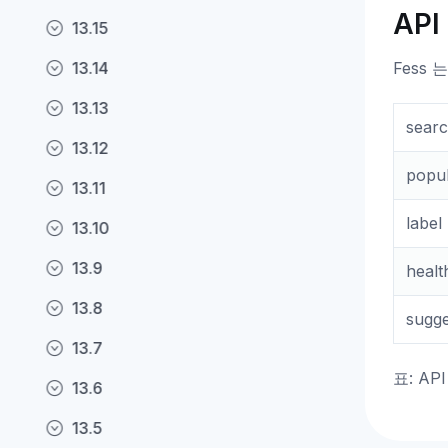
API
13.15
13.14
Fess 
13.13
sear
13.12
popu
13.11
label
13.10
13.9
healt
13.8
sugge
13.7
표: AP
13.6
13.5