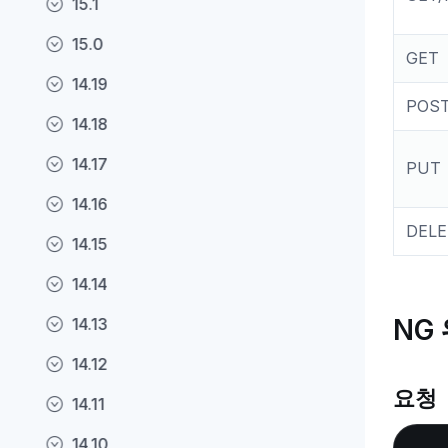
15.1
15.0
GET
14.19
POS
14.18
14.17
PUT
14.16
DELE
14.15
14.14
NG
14.13
14.12
요청
14.11
14.10