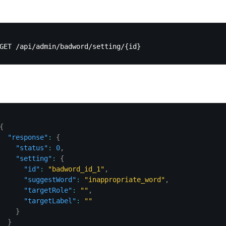
{
"response"
:
{
"status"
:
0
,
"setting"
:
{
"id"
:
"badword_id_1"
,
"suggestWord"
:
"inappropriate_word"
,
"targetRole"
:
""
,
"targetLabel"
:
""
}
}