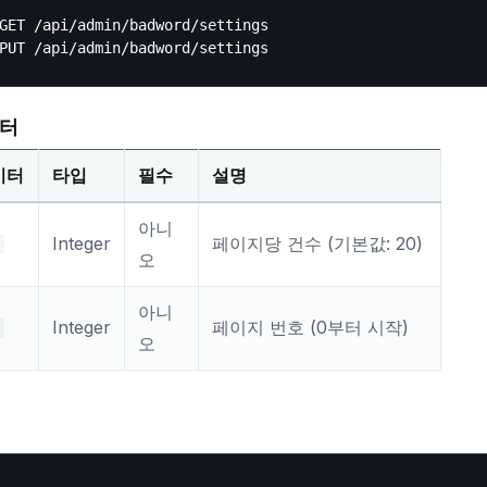
GET /api/admin/badword/settings

터
미터
타입
필수
설명
아니
Integer
페이지당 건수 (기본값: 20)
오
아니
Integer
페이지 번호 (0부터 시작)
오