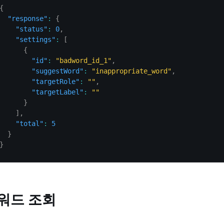
{
"response"
:
{
"status"
:
0
,
"settings"
:
[
{
"id"
:
"badword_id_1"
,
"suggestWord"
:
"inappropriate_word"
,
"targetRole"
:
""
,
"targetLabel"
:
""
}
]
,
"total"
:
5
}
}
 워드 조회