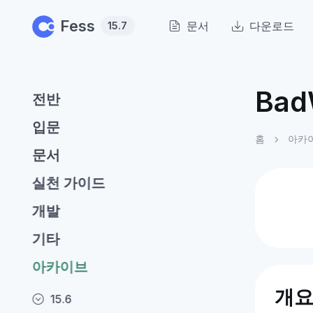
Skip to main content
Fess
문서
다운로드
15.7
Bad
전반
입문
홈
아카
문서
실천 가이드
개발
기타
아카이브
개
15.6