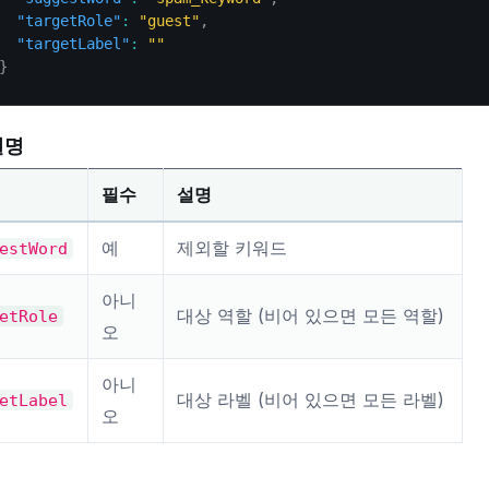
"targetRole"
:
"guest"
,
"targetLabel"
:
""
}
설명
필수
설명
예
제외할 키워드
estWord
아니
대상 역할 (비어 있으면 모든 역할)
etRole
오
아니
대상 라벨 (비어 있으면 모든 라벨)
etLabel
오