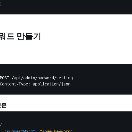
}
 워드 만들기
POST /api/admin/badword/setting

본문
{
"suggestWord"
:
"spam_keyword"
,