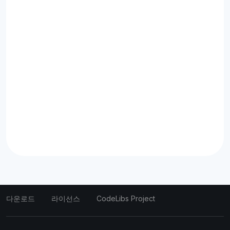
다운로드
라이선스
CodeLibs Project