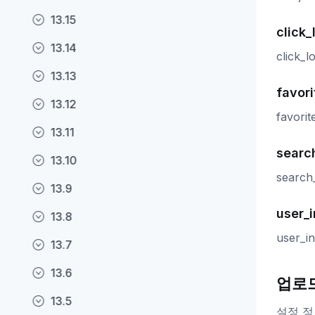
13.15
click_
13.14
click
13.13
favori
13.12
favor
13.11
searc
13.10
searc
13.9
user_i
13.8
user_
13.7
13.6
업로
13.5
설정 정보