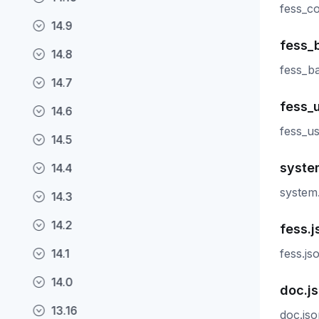
fess_
14.9
fess_
14.8
fess_
14.7
fess_u
14.6
fess_
14.5
syste
14.4
syste
14.3
14.2
fess.j
14.1
fess.
14.0
doc.j
13.16
doc.j