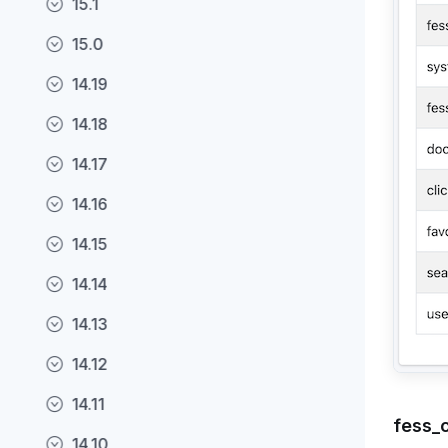
15.1
15.0
14.19
14.18
14.17
14.16
14.15
14.14
14.13
14.12
14.11
fess_c
14.10