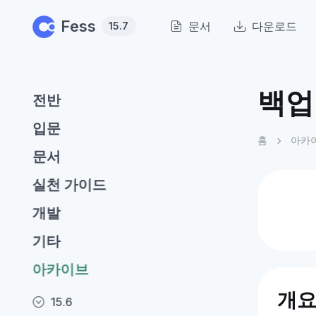
Skip to main content
Fess
문서
다운로드
15.7
백업
전반
입문
홈
아카
문서
실천 가이드
개발
기타
아카이브
개
15.6