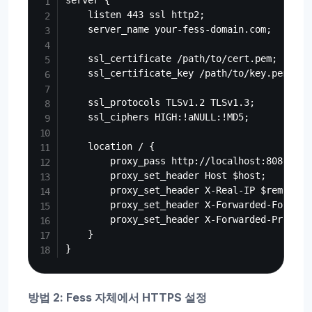
server {

    listen 443 ssl http2;

    server_name your-fess-domain.com;

    ssl_certificate /path/to/cert.pem;

    ssl_certificate_key /path/to/key.pem;

    ssl_protocols TLSv1.2 TLSv1.3;

    ssl_ciphers HIGH:!aNULL:!MD5;

    location / {

        proxy_pass http://localhost:8080;

        proxy_set_header Host $host;

        proxy_set_header X-Real-IP $remote_ad
        proxy_set_header X-Forwarded-For $pr
        proxy_set_header X-Forwarded-Proto $s
    }

방법 2: Fess 자체에서 HTTPS 설정