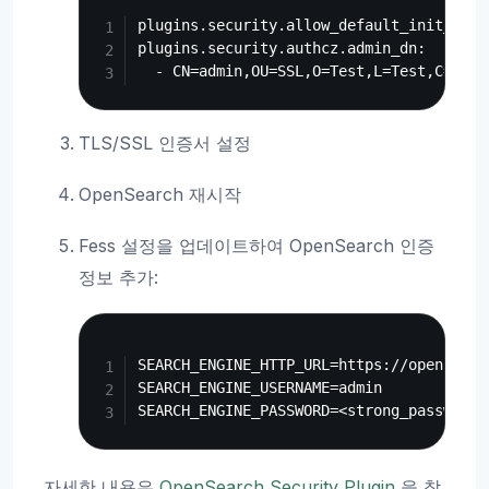
plugins.security.allow_default_init_secu
plugins.security.authcz.admin_dn:

TLS/SSL 인증서 설정
OpenSearch 재시작
Fess 설정을 업데이트하여 OpenSearch 인증
정보 추가:
Copy
SEARCH_ENGINE_HTTP_URL=https://opensearch
SEARCH_ENGINE_USERNAME=admin

자세한 내용은
OpenSearch Security Plugin
을 참