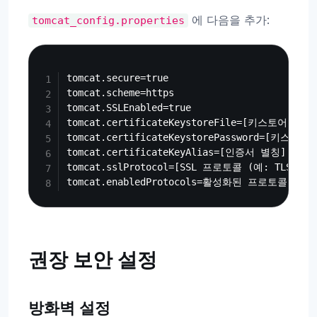
에 다음을 추가:
tomcat_config.properties
Copy
tomcat.secure=true

tomcat.scheme=https

tomcat.SSLEnabled=true

tomcat.certificateKeystoreFile=[키스토어 파일
tomcat.certificateKeystorePassword=[키
tomcat.certificateKeyAlias=[인증서 별칭]

tomcat.sslProtocol=[SSL 프로토콜 (예: TLS)]

권장 보안 설정
방화벽 설정