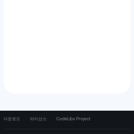
다운로드
라이선스
CodeLibs Project