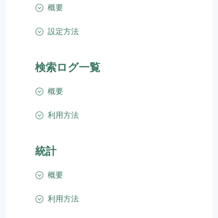
概要
設定方法
検索ログ一覧
概要
利用方法
統計
概要
利用方法