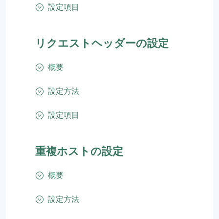
設定項目
リクエストヘッダーの設定
概要
設定方法
設定項目
重複ホストの設定
概要
設定方法