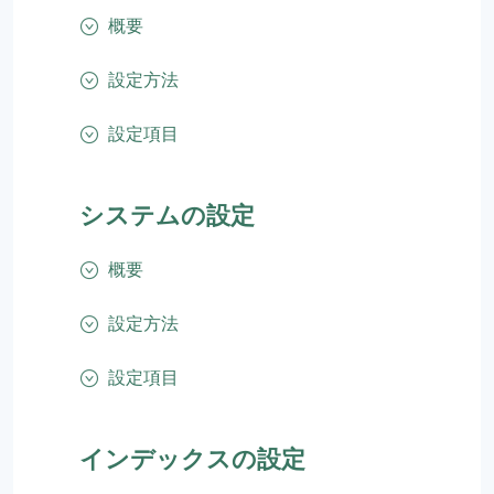
概要
設定方法
設定項目
システムの設定
概要
設定方法
設定項目
インデックスの設定