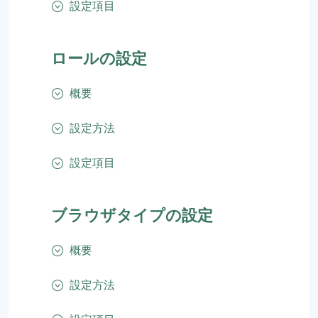
設定項目
ロールの設定
概要
設定方法
設定項目
ブラウザタイプの設定
概要
設定方法