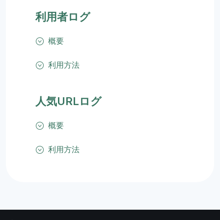
利用者ログ
概要
利用方法
人気URLログ
概要
利用方法