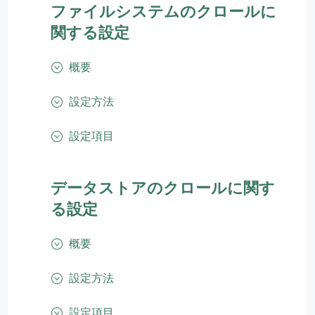
ファイルシステムのクロールに
関する設定
概要
設定方法
設定項目
データストアのクロールに関す
る設定
概要
設定方法
設定項目