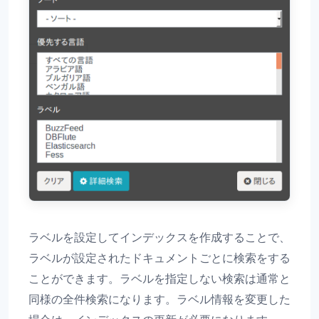
ラベルを設定してインデックスを作成することで、
ラベルが設定されたドキュメントごとに検索をする
ことができます。ラベルを指定しない検索は通常と
同様の全件検索になります。ラベル情報を変更した