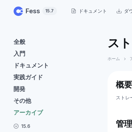
Skip to main content
Fess
ドキュメント
ダ
15.7
スト
全般
入門
ホーム
ドキュメント
実践ガイド
概
開発
ストレ
その他
アーカイブ
管
15.6