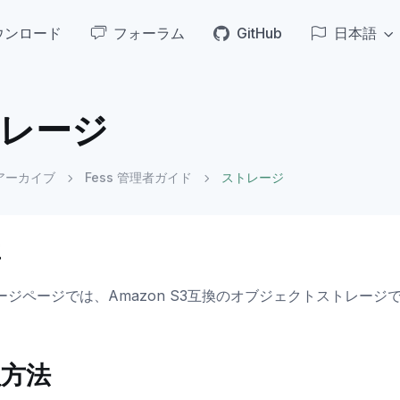
ウンロード
フォーラム
GitHub
日本語
レージ
アーカイブ
Fess 管理者ガイド
ストレージ
要
ージページでは、Amazon S3互換のオブジェクトストレージ
理方法