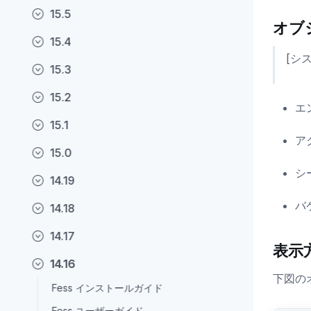
15.5
オブ
15.4
[シ
15.3
15.2
エ
15.1
ア
15.0
シ
14.19
バ
14.18
14.17
表示
14.16
下図の
Fess インストールガイド
Fess ユーザーガイド