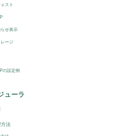
ジェスト
AP
知らせ表示
トレージ
APの設定例
ジューラ
要
理方法