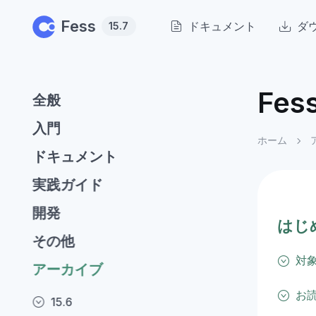
Skip to main content
Fess
ドキュメント
ダ
15.7
Fe
全般
入門
ホーム
ドキュメント
実践ガイド
開発
はじ
その他
対
アーカイブ
お
15.6