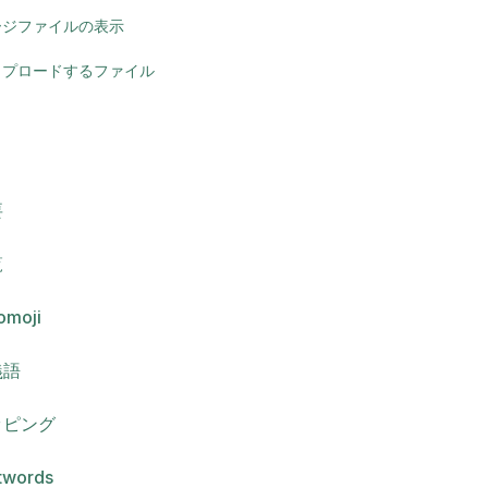
ージファイルの表示
ップロードするファイル
要
覧
omoji
義語
ッピング
twords