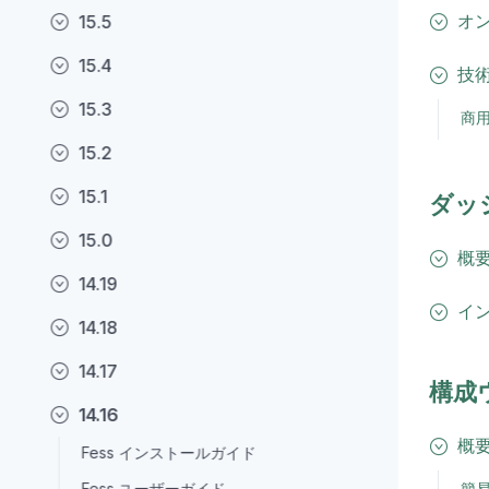
オ
15.5
15.4
技
15.3
商
15.2
15.1
ダッ
15.0
概
14.19
イ
14.18
14.17
構成
14.16
概
Fess インストールガイド
Fess ユーザーガイド
簡