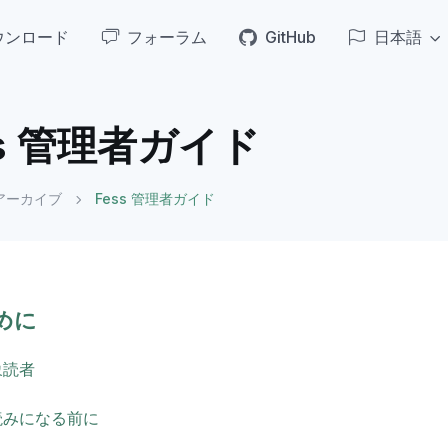
ウンロード
フォーラム
GitHub
日本語
ss 管理者ガイド
アーカイブ
Fess 管理者ガイド
めに
象読者
読みになる前に