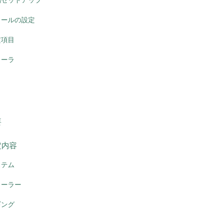
ロールの設定
定項目
ローラ
要
定内容
ステム
ローラー
ギング