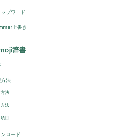
トップワード
emmer上書き
omoji辞書
要
理方法
示方法
定方法
定項目
ウンロード