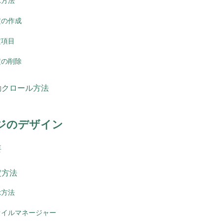
示方法
定の作成
定項目
定の削除
動クロール方法
ジのデザイン
要
定方法
示方法
ァイルマネージャー