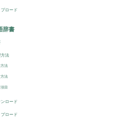
ップロード
語辞書
要
理方法
示方法
定方法
定項目
ウンロード
ップロード