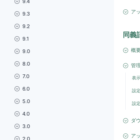
9.4
ア
9.3
9.2
同義
9.1
概
9.0
8.0
管
7.0
表
6.0
設
5.0
設
4.0
ダ
3.0
ア
2.0