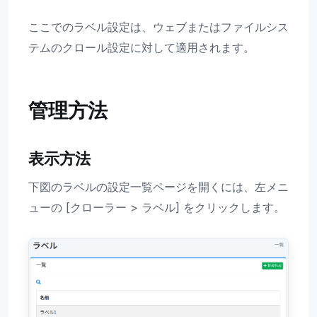
ここでのラベル設定は、ウェブまたはファイルシス
テムのクロール設定に対して適用されます。
管理方法
表示方法
下図のラベルの設定一覧ページを開くには、左メニ
ューの [クローラー > ラベル] をクリックします。