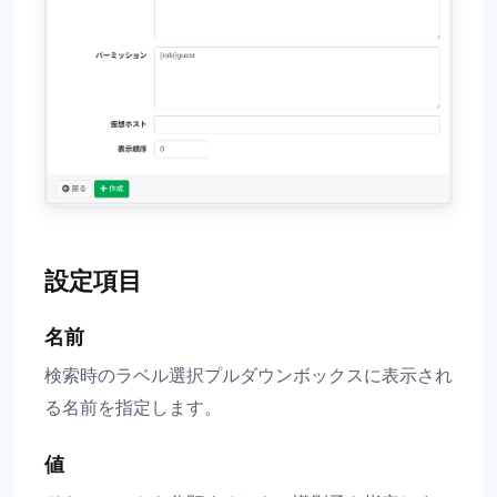
設定項目
名前
検索時のラベル選択プルダウンボックスに表示され
る名前を指定します。
値