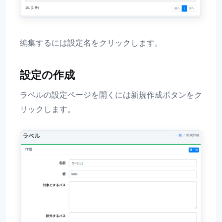
編集するには設定名をクリックします。
設定の作成
ラベルの設定ページを開くには新規作成ボタンをク
リックします。