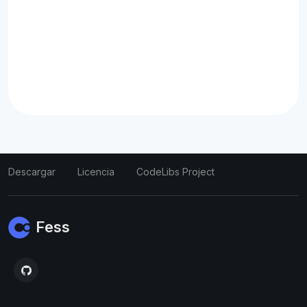
Descargar
Licencia
CodeLibs Project
Fess