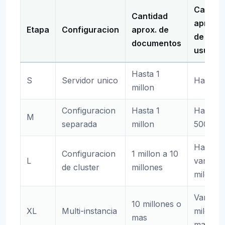
Cantid
Cantidad
aprox.
Etapa
Configuracion
aprox. de
de
documentos
usuario
Hasta 1
S
Servidor unico
Hasta 5
millon
Configuracion
Hasta 1
Hasta
M
separada
millon
500
Hasta
Configuracion
1 millon a 10
L
varios
de cluster
millones
miles
Varios
10 millones o
XL
Multi-instancia
miles o
mas
mas