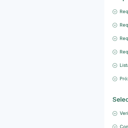
Req
Req
Req
Req
Lis
Pró
Selec
Ver
Com