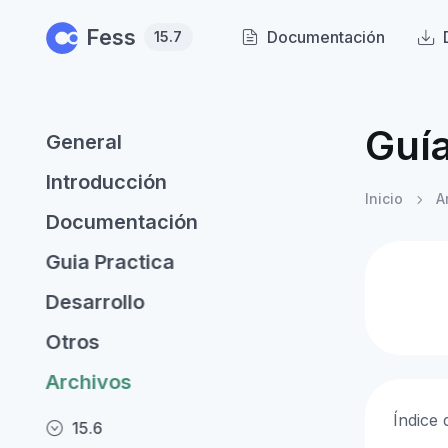
Skip to main content
Fess
Documentación
15.7
Guía
General
Introducción
Inicio
A
Documentación
Guia Practica
Desarrollo
Otros
Archivos
Índice
15.6