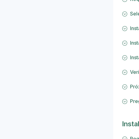
Sel
Ins
Ins
Ins
Veri
Pró
Pre
Insta
Req