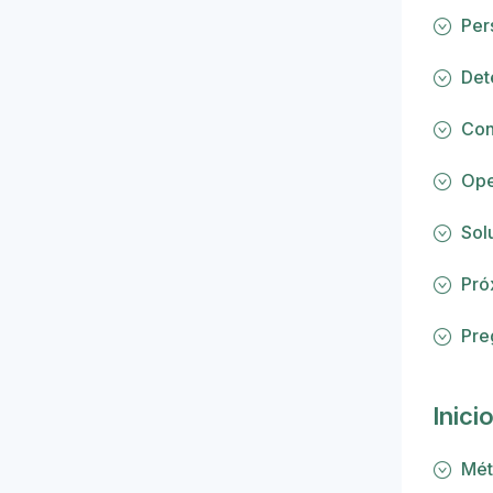
Per
Det
Con
Ope
Sol
Pró
Pre
Inici
Mét