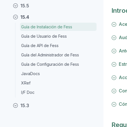
15.5
Intr
15.4
Ace
Guía de Instalación de Fess
Guía de Usuario de Fess
Aud
Guía de API de Fess
Ant
Guía del Administrador de Fess
Est
Guía de Configuración de Fess
JavaDocs
Acc
XRef
Con
I/F Doc
Cóm
15.3
Requi