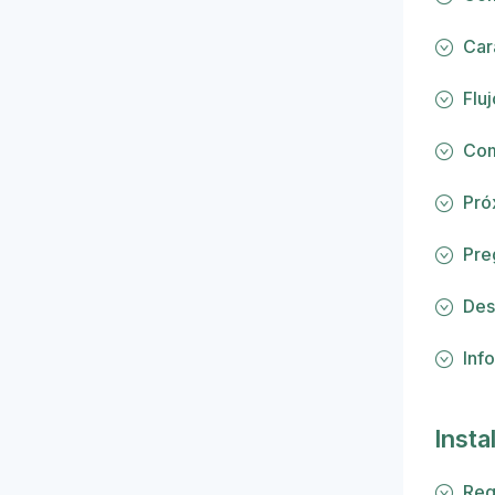
Car
Flu
Com
Pró
Pre
Des
Inf
Insta
Req