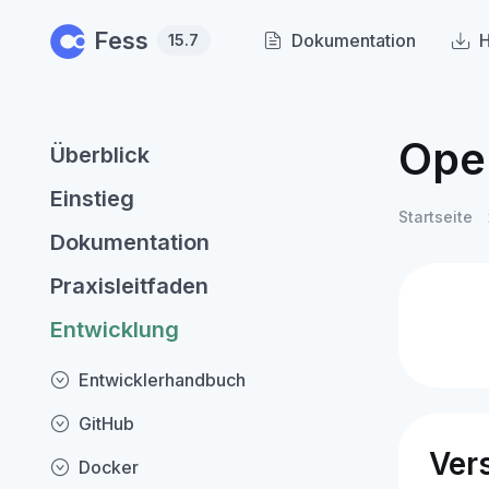
Skip to main content
Fess
Dokumentation
H
15.7
Ope
Überblick
Einstieg
Startseite
Dokumentation
Praxisleitfaden
Entwicklung
Entwicklerhandbuch
GitHub
Ver
Docker