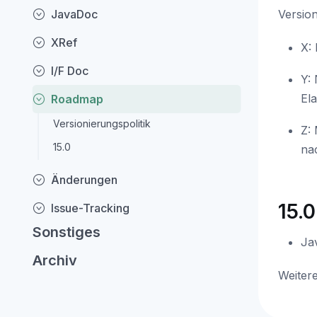
JavaDoc
Version
XRef
X:
I/F Doc
Y:
El
Roadmap
Versionierungspolitik
Z: 
15.0
na
Änderungen
15.0
Issue-Tracking
Sonstiges
Ja
Archiv
Weiter