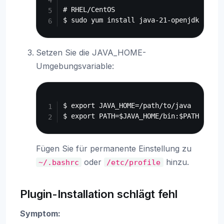
# RHEL/CentOS

Setzen Sie die JAVA_HOME-
Umgebungsvariable:
Copy
$ export JAVA_HOME=/path/to/java

Fügen Sie für permanente Einstellung zu
oder
hinzu.
~/.bashrc
/etc/profile
Plugin-Installation schlägt fehl
Symptom: