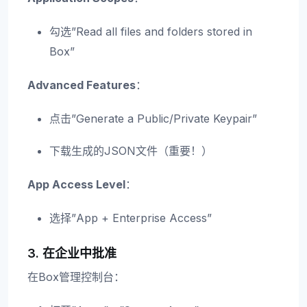
勾选”Read all files and folders stored in
Box”
Advanced Features
：
点击”Generate a Public/Private Keypair”
下载生成的JSON文件（重要！）
App Access Level
：
选择”App + Enterprise Access”
3. 在企业中批准
在Box管理控制台：