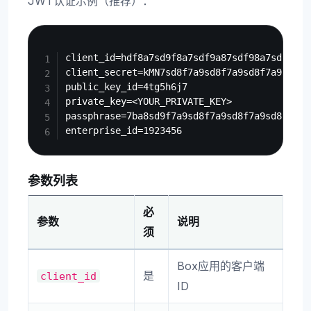
JWT认证示例（推荐）：
Copy
client_id=hdf8a7sd9f8a7sdf9a87sdf98a7sd

client_secret=kMN7sd8f7a9sd8f7a9sd8f7a9sd8f

public_key_id=4tg5h6j7

private_key=<YOUR_PRIVATE_KEY>

passphrase=7ba8sd9f7a9sd8f7a9sd8f7a9sd8f

参数列表
必
参数
说明
须
Box应用的客户端
是
client_id
ID