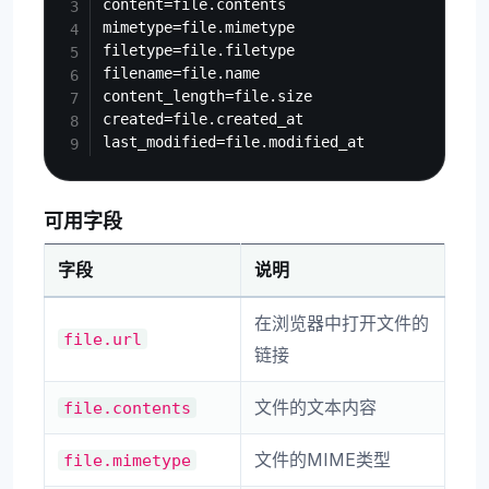
content=file.contents

mimetype=file.mimetype

filetype=file.filetype

filename=file.name

content_length=file.size

created=file.created_at

可用字段
字段
说明
在浏览器中打开文件的
file.url
链接
文件的文本内容
file.contents
文件的MIME类型
file.mimetype