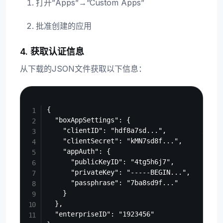
打开”Apps”→”Custom Apps”
批准创建的应用
4. 获取认证信息
从下载的JSON文件获取以下信息：
Copy
{

  "boxAppSettings": {

    "clientID": "hdf8a7sd...",         // cli
    "clientSecret": "kMN7sd8f...",      // cl
    "appAuth": {

      "publicKeyID": "4tg5h6j7",        // pu
      "privateKey": "-----BEGIN...",    // pr
      "passphrase": "7ba8sd9f..."       // pa
    }

  },

  "enterpriseID": "1923456"             // en