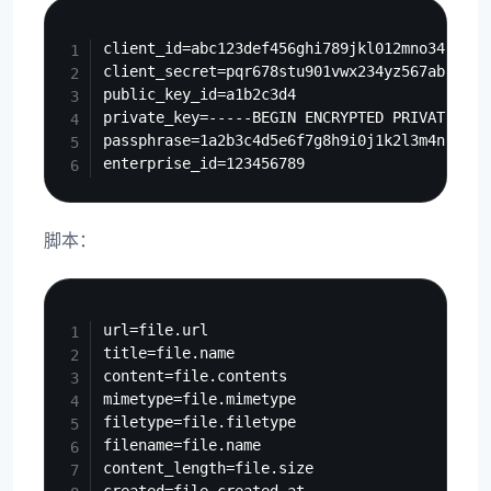
Copy
client_id=abc123def456ghi789jkl012mno345

client_secret=pqr678stu901vwx234yz567abc890

public_key_id=a1b2c3d4

private_key=-----BEGIN ENCRYPTED PRIVATE KEY
passphrase=1a2b3c4d5e6f7g8h9i0j1k2l3m4n5o6p

脚本：
Copy
url=file.url

title=file.name

content=file.contents

mimetype=file.mimetype

filetype=file.filetype

filename=file.name

content_length=file.size
