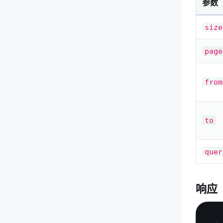
参数
size
page
from
to
quer
响应