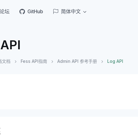
论坛
GitHub
简体中文
 API
档文档
Fess API指南
Admin API 参考手册
Log API
述