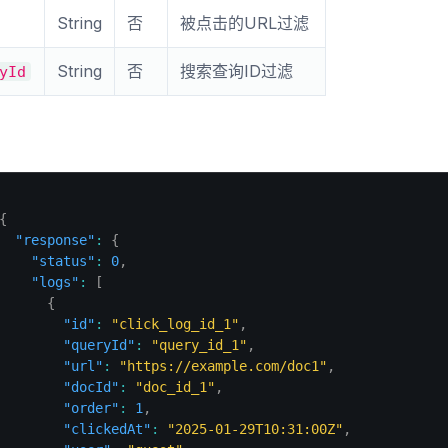
String
否
被点击的URL过滤
String
否
搜索查询ID过滤
yId
{
"response"
:
{
"status"
:
0
,
"logs"
:
[
{
"id"
:
"click_log_id_1"
,
"queryId"
:
"query_id_1"
,
"url"
:
"https://example.com/doc1"
,
"docId"
:
"doc_id_1"
,
"order"
:
1
,
"clickedAt"
:
"2025-01-29T10:31:00Z"
,