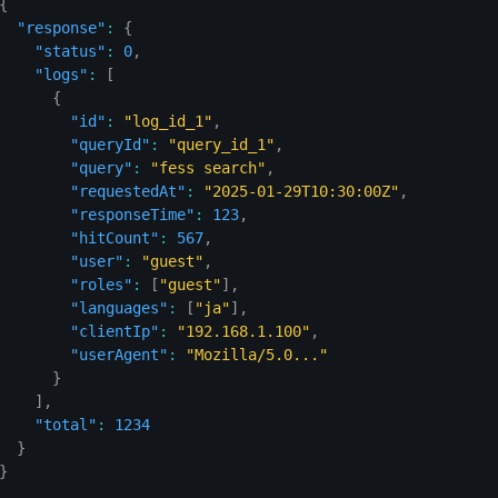
{
"response"
:
{
"status"
:
0
,
"logs"
:
[
{
"id"
:
"log_id_1"
,
"queryId"
:
"query_id_1"
,
"query"
:
"fess search"
,
"requestedAt"
:
"2025-01-29T10:30:00Z"
,
"responseTime"
:
123
,
"hitCount"
:
567
,
"user"
:
"guest"
,
"roles"
:
[
"guest"
]
,
"languages"
:
[
"ja"
]
,
"clientIp"
:
"192.168.1.100"
,
"userAgent"
:
"Mozilla/5.0..."
}
]
,
"total"
:
1234
}
}