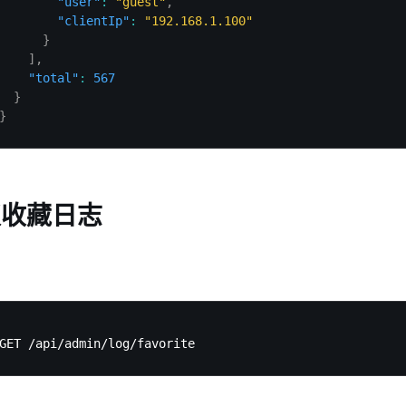
"user"
:
"guest"
,
"clientIp"
:
"192.168.1.100"
}
]
,
"total"
:
567
}
}
取收藏日志