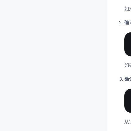
如
确
如
确
从