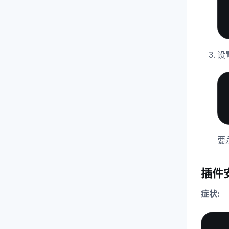
设
要
插件
症状: