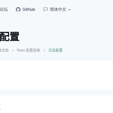
论坛
GitHub
简体中文
配置
档文档
Fess 配置指南
日志配置
述