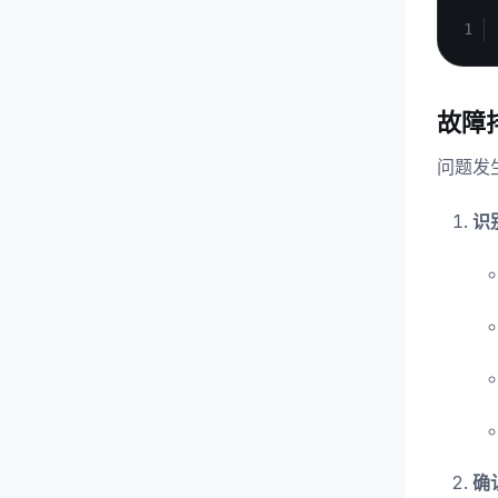
故障
问题发
识
确