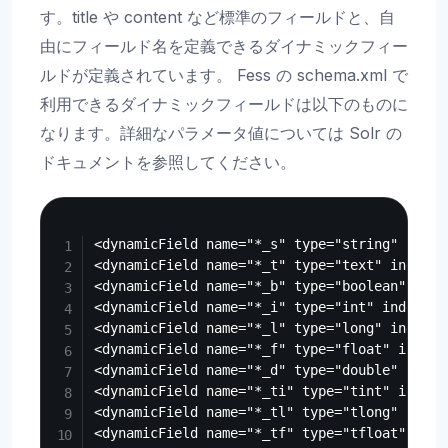
す。title や content など標準のフィールドと、自
由にフィールド名を定義できるダイナミックフィー
ルドが定義されています。 Fess の schema.xml で
利用できるダイナミックフィールドは以下のものに
なります。詳細なパラメータ値については Solr の
ドキュメントを参照してください。
Copy
<dynamicField name="*_s" type="string" index
<dynamicField name="*_t" type="text" indexed
<dynamicField name="*_b" type="boolean" inde
<dynamicField name="*_i" type="int" indexed=
<dynamicField name="*_l" type="long" indexed
<dynamicField name="*_f" type="float" indexe
<dynamicField name="*_d" type="double" index
<dynamicField name="*_ti" type="tint" indexe
<dynamicField name="*_tl" type="tlong" index
<dynamicField name="*_tf" type="tfloat" inde