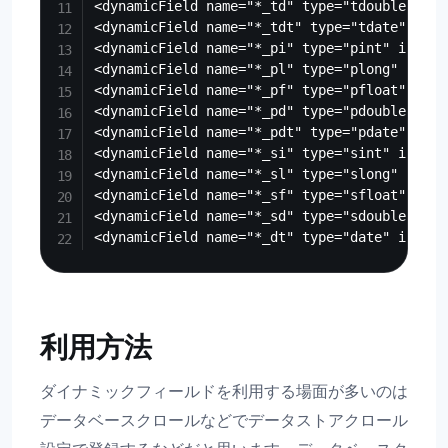
<dynamicField name="*_td" type="tdouble" ind
<dynamicField name="*_tdt" type="tdate" inde
<dynamicField name="*_pi" type="pint" indexe
<dynamicField name="*_pl" type="plong" index
<dynamicField name="*_pf" type="pfloat" inde
<dynamicField name="*_pd" type="pdouble" ind
<dynamicField name="*_pdt" type="pdate" inde
<dynamicField name="*_si" type="sint" indexe
<dynamicField name="*_sl" type="slong" index
<dynamicField name="*_sf" type="sfloat" inde
<dynamicField name="*_sd" type="sdouble" ind
利用方法
ダイナミックフィールドを利用する場面が多いのは
データベースクロールなどでデータストアクロール