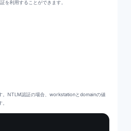
M 認証を利用することができます。
M認証の場合、workstationとdomainの値
す。
Copy