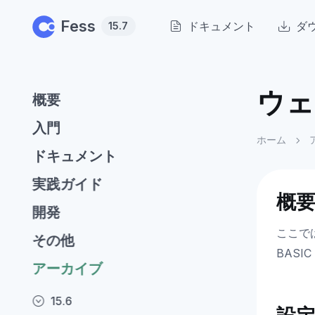
Skip to main content
Fess
ドキュメント
ダ
15.7
ウェ
概要
入門
ホーム
ドキュメント
実践ガイド
概
開発
ここで
その他
BASI
アーカイブ
15.6