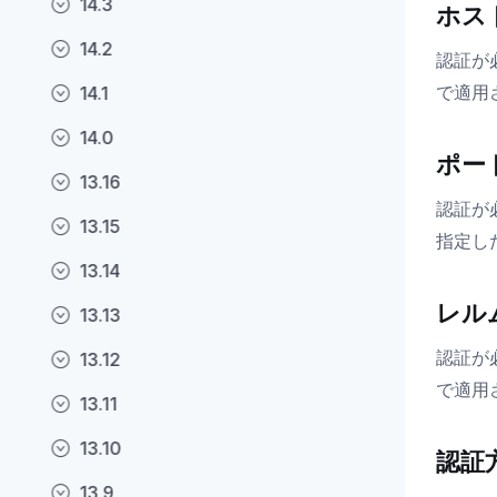
14.3
ホス
14.2
認証が
で適用
14.1
14.0
ポー
13.16
認証が
13.15
指定し
13.14
レル
13.13
認証が
13.12
で適用
13.11
13.10
認証
13.9