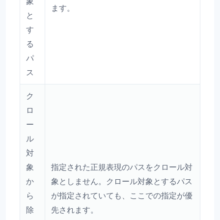
象
ます。
と
す
る
パ
ス
ク
ロ
ー
ル
対
象
指定された正規表現のパスをクロール対
か
象としません。クロール対象とするパス
ら
が指定されていても、ここでの指定が優
除
先されます。