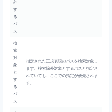
外
す
る
パ
ス
検
索
対
指定された正規表現のパスを検索対象し
象
ます。検索除外対象とするパスと指定さ
と
れていても、ここでの指定が優先されま
す
す。
る
パ
ス