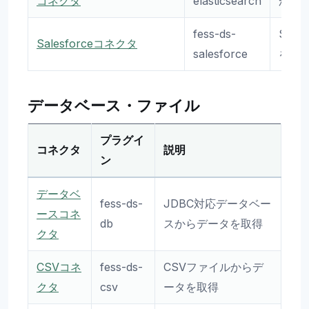
コネクタ
elasticsearch
から
fess-ds-
Sal
Salesforceコネクタ
salesforce
をク
データベース・ファイル
プラグイ
コネクタ
説明
ン
データベ
fess-ds-
JDBC対応データベー
ースコネ
db
スからデータを取得
クタ
CSVコネ
fess-ds-
CSVファイルからデ
クタ
csv
ータを取得