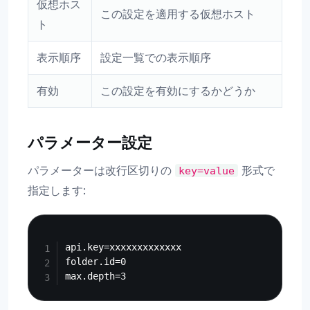
仮想ホス
この設定を適用する仮想ホスト
ト
表示順序
設定一覧での表示順序
有効
この設定を有効にするかどうか
パラメーター設定
パラメーターは改行区切りの
形式で
key=value
指定します:
Copy
api.key=xxxxxxxxxxxxx

folder.id=0
