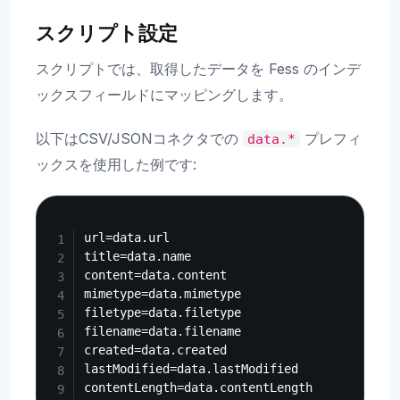
スクリプト設定
スクリプトでは、取得したデータを Fess のインデ
ックスフィールドにマッピングします。
以下はCSV/JSONコネクタでの
プレフィ
data.*
ックスを使用した例です:
Copy
url=data.url

title=data.name

content=data.content

mimetype=data.mimetype

filetype=data.filetype

filename=data.filename

created=data.created

lastModified=data.lastModified
