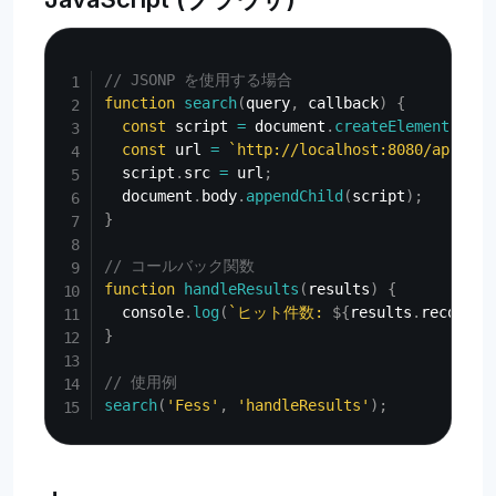
Copy
// JSONP を使用する場合
function
search
(
query
,
 callback
)
{
const
 script 
=
 document
.
createElement
(
'scr
const
 url 
=
`
http://localhost:8080/api/v1/
  script
.
src 
=
 url
;
  document
.
body
.
appendChild
(
script
)
;
}
// コールバック関数
function
handleResults
(
results
)
{
  console
.
log
(
`
ヒット件数: 
${
results
.
record_c
}
// 使用例
search
(
'Fess'
,
'handleResults'
)
;