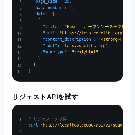
"page_size"
:
20
,
"page_number"
:
1
,
"data"
:
[
{
"title"
:
"Fess - オープンソース全文検索
"url"
:
"https://fess.codelibs.org/ja/"
"content_description"
:
"<strong>Fes
"host"
:
"fess.codelibs.org"
,
"mimetype"
:
"text/html"
}
]
}
サジェストAPIを試す
Copy
# サジェストを取得
curl
"http://localhost:8080/api/v1/suggest?q