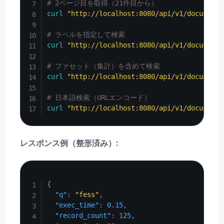
# 2ページ目を取得（21件目から）
curl
"http://localhost:8080/api/v1/documents
# ラベルを指定して検索
curl
"http://localhost:8080/api/v1/documents
# ファセット（集計）を含めて検索
curl
"http://localhost:8080/api/v1/documents
# 日本語検索（URLエンコード）
curl
"http://localhost:8080/api/v1/documents
レスポンス例（整形済み）:
Copy
{
"q"
:
"fess"
,
"exec_time"
:
0.15
,
"record_count"
:
125
,