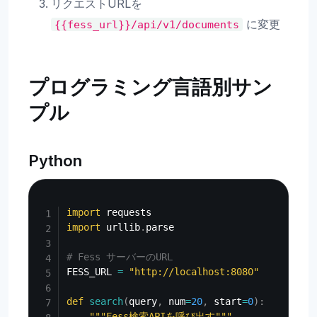
リクエストURLを
に変更
{{fess_url}}/api/v1/documents
プログラミング言語別サン
プル
Python
Copy
import
import
 urllib
.
parse

# Fess サーバーのURL
FESS_URL 
=
"http://localhost:8080"
def
search
(
query
,
 num
=
20
,
 start
=
0
)
:
"""Fess検索APIを呼び出す"""