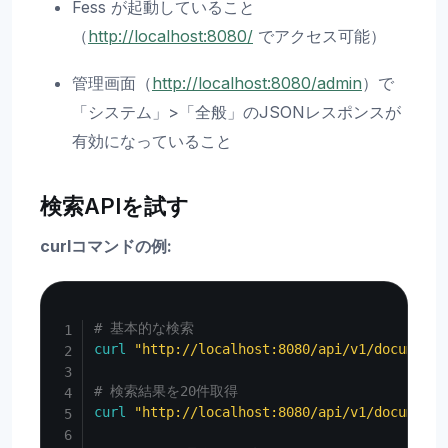
Fess が起動していること
（
http://localhost:8080/
でアクセス可能）
管理画面（
http://localhost:8080/admin
）で
「システム」>「全般」のJSONレスポンスが
有効になっていること
検索APIを試す
curlコマンドの例:
Copy
# 基本的な検索
curl
"http://localhost:8080/api/v1/documents
# 検索結果を20件取得
curl
"http://localhost:8080/api/v1/documents