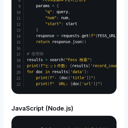
    params 
=
{
"q"
:
 query
,
"num"
:
 num
,
"start"
:
 start

}
    response 
=
 requests
.
get
(
f"
{
FESS_URL
}
/api
return
 response
.
json
(
)
# 使用例
results 
=
 search
(
"Fess 検索"
)
print
(
f"ヒット件数: 
{
results
[
'record_count'
]
}
for
 doc 
in
 results
[
'data'
]
:
print
(
f"- 
{
doc
[
'title'
]
}
"
)
print
(
f"  URL: 
{
doc
[
'url'
]
}
"
)
JavaScript (Node.js)
Copy