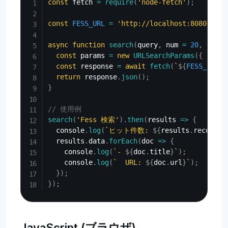
const
 fetch 
=
require
(
'node-fetch'
)
;
const
FESS_URL
=
'http://localhost:8080'
;
async
function
search
(
query
,
 num 
=
20
,
 start
const
 params 
=
new
URLSearchParams
(
{
q
:
 qu
const
 response 
=
await
fetch
(
`
${
FESS_URL
}
/
return
 response
.
json
(
)
;
}
// 使用例
search
(
'Fess 検索'
)
.
then
(
results
=>
{
  console
.
log
(
`
ヒット件数: 
${
results
.
record_c
  results
.
data
.
forEach
(
doc
=>
{
    console
.
log
(
`
- 
${
doc
.
title
}
`
)
;
    console
.
log
(
`
  URL: 
${
doc
.
url
}
`
)
;
}
)
;
}
)
;
JavaScript (ブラウザ)