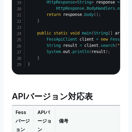
HttpResponse
<
String
>
 response 
=
 clie
HttpResponse
.
BodyHandlers
.
ofStri
return
 response
.
body
(
)
;
}
public
static
void
main
(
String
[
]
 args
)
t
FessApiClient
 client 
=
new
FessApiCl
String
 result 
=
 client
.
search
(
"Fess
System
.
out
.
println
(
result
)
;
}
}
APIバージョン対応表
Fess
APIバ
バージ
ージョ
備考
ョン
ン