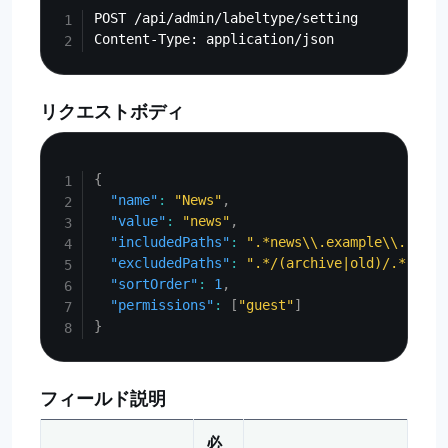
POST /api/admin/labeltype/setting

リクエストボディ
Copy
{
"name"
:
"News"
,
"value"
:
"news"
,
"includedPaths"
:
".*news\\.example\\.com.*
"excludedPaths"
:
".*/(archive|old)/.*"
,
"sortOrder"
:
1
,
"permissions"
:
[
"guest"
]
}
フィールド説明
必