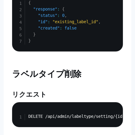
{
"response"
:
{
"status"
:
0
,
"id"
:
"existing_label_id"
,
"created"
:
false
}
}
ラベルタイプ削除
リクエスト
Copy