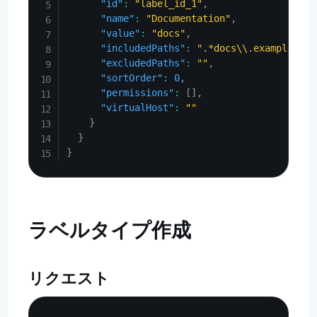
"id"
:
"label_id_1"
,
"name"
:
"Documentation"
,
"value"
:
"docs"
,
"includedPaths"
:
".*docs\\.example\\.c
"excludedPaths"
:
""
,
"sortOrder"
:
0
,
"permissions"
:
[
]
,
"virtualHost"
:
""
}
}
}
ラベルタイプ作成
リクエスト
Copy