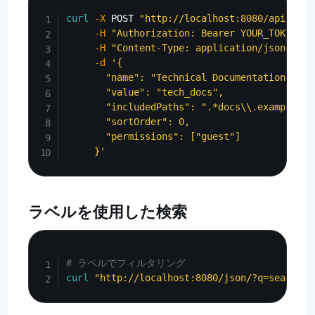
Copy
curl
-X
 POST 
"http://localhost:8080/api/admi
-H
"Authorization: Bearer YOUR_TOKEN"
\
-H
"Content-Type: application/json"
\
-d
'{

       "name": "Technical Documentation",

       "value": "tech_docs",

       "includedPaths": ".*docs\\.example\\.
       "sortOrder": 0,

       "permissions": ["guest"]

     }'
ラベルを使用した検索
Copy
# ラベルでフィルタリング
curl
"http://localhost:8080/json/?q=search&l