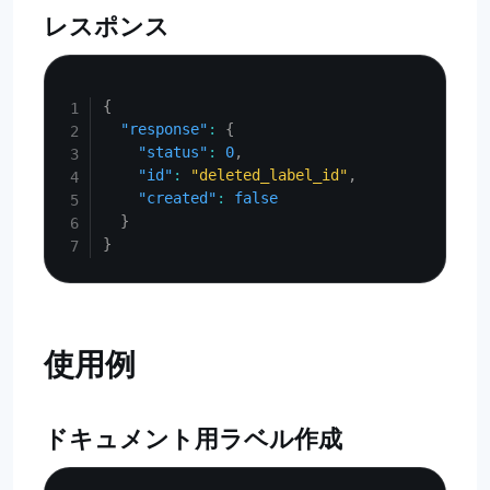
レスポンス
Copy
{
"response"
:
{
"status"
:
0
,
"id"
:
"deleted_label_id"
,
"created"
:
false
}
}
使用例
ドキュメント用ラベル作成