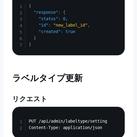
{
"response"
:
{
"status"
:
0
,
"id"
:
"new_label_id"
,
"created"
:
true
}
}
ラベルタイプ更新
リクエスト
Copy
PUT /api/admin/labeltype/setting
