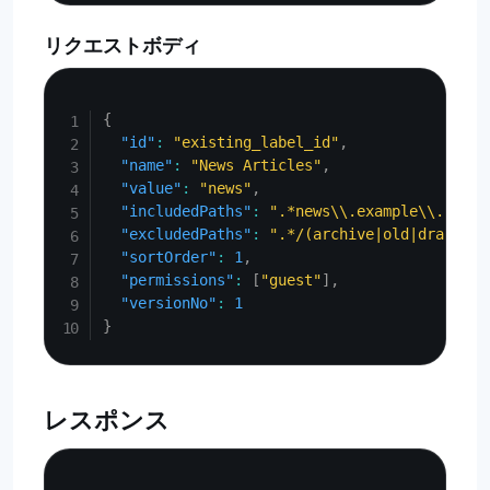
リクエストボディ
Copy
{
"id"
:
"existing_label_id"
,
"name"
:
"News Articles"
,
"value"
:
"news"
,
"includedPaths"
:
".*news\\.example\\.com.*
"excludedPaths"
:
".*/(archive|old|draft)/.
"sortOrder"
:
1
,
"permissions"
:
[
"guest"
]
,
"versionNo"
:
1
}
レスポンス
Copy