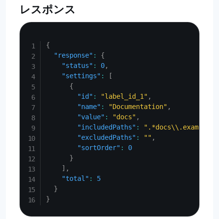
レスポンス
Copy
{
"response"
:
{
"status"
:
0
,
"settings"
:
[
{
"id"
:
"label_id_1"
,
"name"
:
"Documentation"
,
"value"
:
"docs"
,
"includedPaths"
:
".*docs\\.example\\
"excludedPaths"
:
""
,
"sortOrder"
:
0
}
]
,
"total"
:
5
}
}