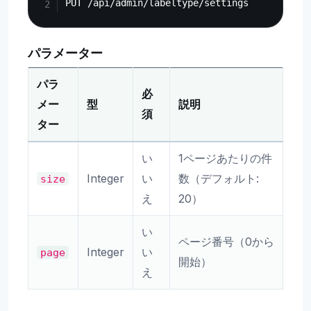
パラメーター
パラ
必
メー
型
説明
須
ター
い
1ページあたりの件
Integer
い
数（デフォルト:
size
え
20）
い
ページ番号（0から
Integer
い
page
開始）
え