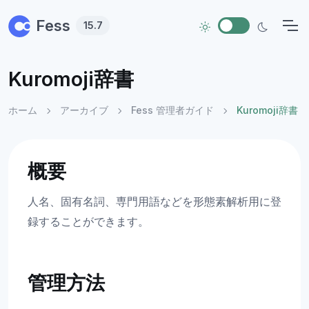
Skip to main content
Fess
15.7
Kuromoji辞書
ホーム
アーカイブ
Fess 管理者ガイド
Kuromoji辞書
概要
人名、固有名詞、専門用語などを形態素解析用に登
録することができます。
管理方法