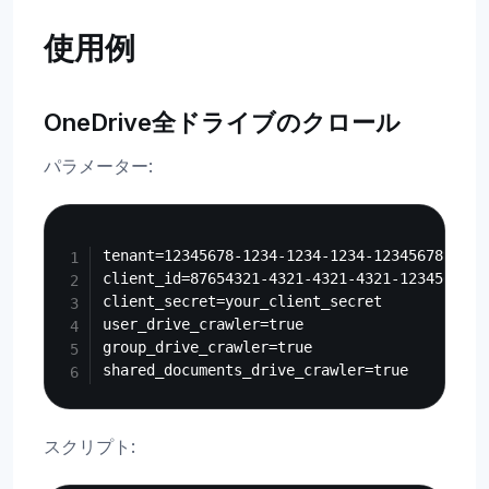
使用例
OneDrive全ドライブのクロール
パラメーター:
Copy
tenant=12345678-1234-1234-1234-123456789abc

client_id=87654321-4321-4321-4321-123456789ab
client_secret=your_client_secret

user_drive_crawler=true

group_drive_crawler=true

スクリプト: