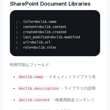
SharePoint Document Libraries
Copy
title=doclib.name

content=doclib.content

created=doclib.created

last_modified=doclib.modified

url=doclib.url

利用可能なフィールド:
- ドキュメントライブラリ名
doclib.name
- ライブラリの説明
doclib.description
- 検索用統合コンテンツ
doclib.content