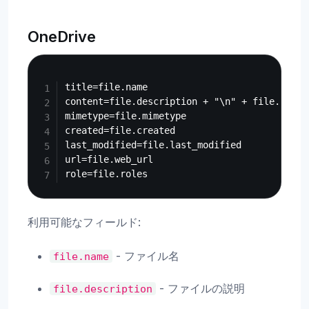
OneDrive
Copy
title=file.name

content=file.description + "\n" + file.conten
mimetype=file.mimetype

created=file.created

last_modified=file.last_modified

url=file.web_url

利用可能なフィールド:
- ファイル名
file.name
- ファイルの説明
file.description