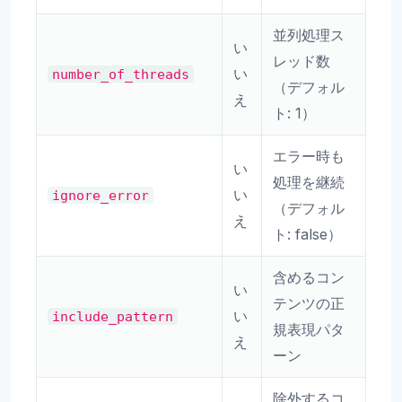
並列処理ス
い
レッド数
い
number_of_threads
（デフォル
え
ト: 1）
エラー時も
い
処理を継続
い
ignore_error
（デフォル
え
ト: false）
含めるコン
い
テンツの正
い
include_pattern
規表現パタ
え
ーン
除外するコ