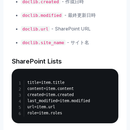
- 作成日時
doclib.created
- 最終更新日時
doclib.modified
- SharePoint URL
doclib.url
- サイト名
doclib.site_name
SharePoint Lists
Copy
title=item.title

content=item.content

created=item.created

last_modified=item.modified

url=item.url
