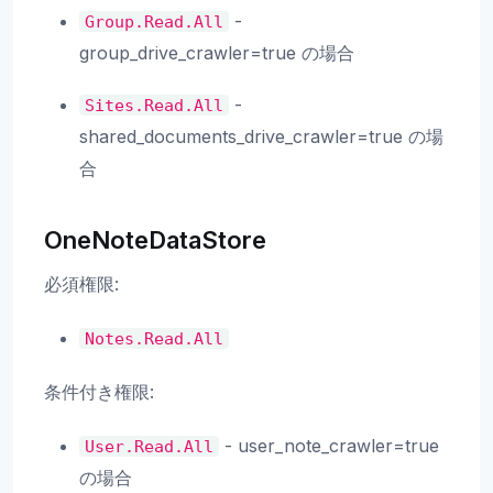
-
Group.Read.All
group_drive_crawler=true の場合
-
Sites.Read.All
shared_documents_drive_crawler=true の場
合
OneNoteDataStore
必須権限:
Notes.Read.All
条件付き権限:
- user_note_crawler=true
User.Read.All
の場合