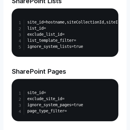
SharePoint Lists
Copy
site_id=hostname,siteCollectionId,siteId

list_id=

exclude_list_id=

list_template_filter=

SharePoint Pages
Copy
site_id=

exclude_site_id=

ignore_system_pages=true
