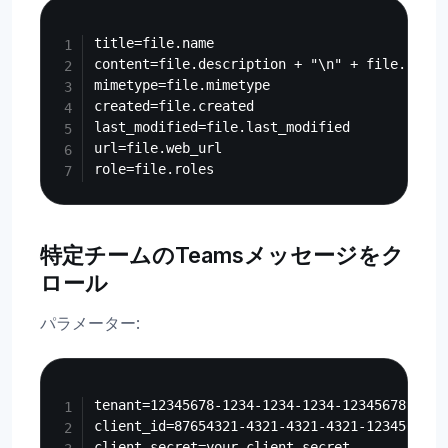
Copy
title=file.name

content=file.description + "\n" + file.conten
mimetype=file.mimetype

created=file.created

last_modified=file.last_modified

url=file.web_url

特定チームのTeamsメッセージをク
ロール
パラメーター:
Copy
tenant=12345678-1234-1234-1234-123456789abc

client_id=87654321-4321-4321-4321-123456789ab
client_secret=your_client_secret
