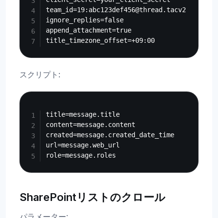
team_id=19:abc123def456@thread.tacv2

ignore_replies=false

append_attachment=true

スクリプト:
Copy
title=message.title

content=message.content

created=message.created_date_time

url=message.web_url

SharePointリストのクロール
パラメーター: