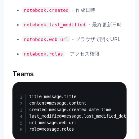
- 作成日時
notebook.created
- 最終更新日時
notebook.last_modified
- ブラウザで開くURL
notebook.web_url
- アクセス権限
notebook.roles
Teams
Copy
title=message.title

content=message.content

created=message.created_date_time

last_modified=message.last_modified_date_time
url=message.web_url
