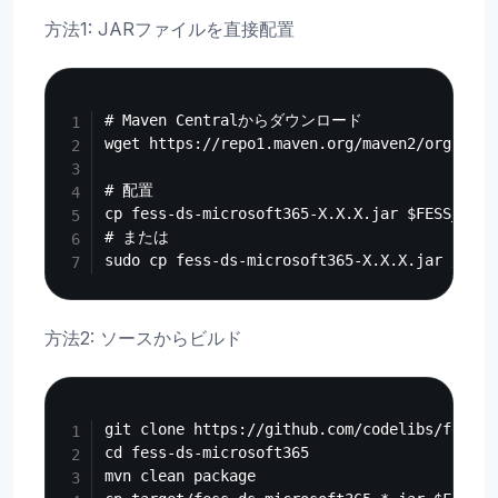
方法1: JARファイルを直接配置
Copy
# Maven Centralからダウンロード

wget https://repo1.maven.org/maven2/org/code
# 配置

cp fess-ds-microsoft365-X.X.X.jar $FESS_HOME
# または

方法2: ソースからビルド
Copy
git clone https://github.com/codelibs/fess-d
cd fess-ds-microsoft365

mvn clean package
