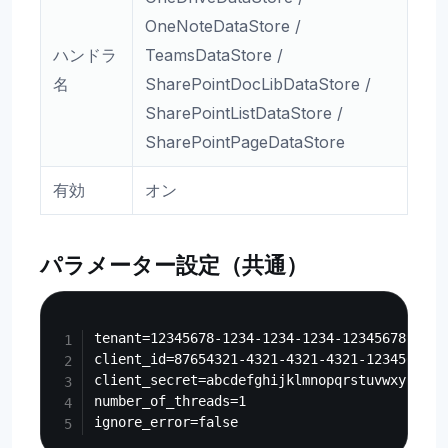
OneNoteDataStore /
ハンドラ
TeamsDataStore /
名
SharePointDocLibDataStore /
SharePointListDataStore /
SharePointPageDataStore
有効
オン
パラメーター設定（共通）
Copy
tenant=12345678-1234-1234-1234-123456789abc

client_id=87654321-4321-4321-4321-123456789ab
client_secret=abcdefghijklmnopqrstuvwxyz12345
number_of_threads=1
