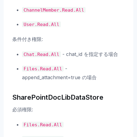
ChannelMember.Read.All
User.Read.All
条件付き権限:
- chat_id を指定する場合
Chat.Read.All
-
Files.Read.All
append_attachment=true の場合
SharePointDocLibDataStore
必須権限:
Files.Read.All