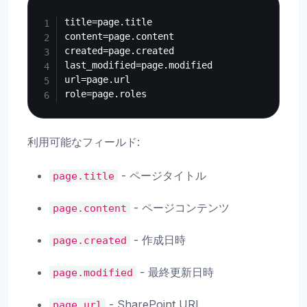
Copy
title=page.title

content=page.content

created=page.created

last_modified=page.modified

url=page.url

利用可能なフィールド:
- ページタイトル
page.title
- ページコンテンツ
page.content
- 作成日時
page.created
- 最終更新日時
page.modified
- SharePoint URL
page.url