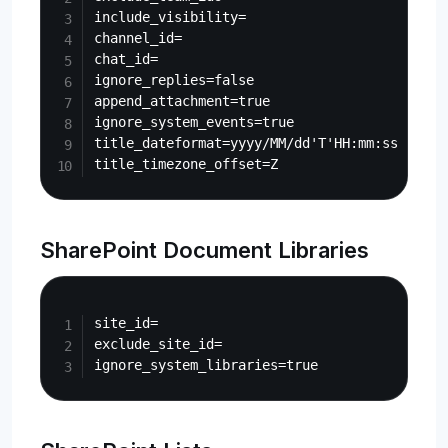
include_visibility=

channel_id=

chat_id=

ignore_replies=false

append_attachment=true

ignore_system_events=true

title_dateformat=yyyy/MM/dd'T'HH:mm:ss

SharePoint Document Libraries
Copy
site_id=

exclude_site_id=
