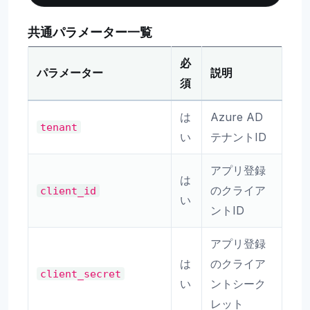
共通パラメーター一覧
必
パラメーター
説明
須
は
Azure AD
tenant
い
テナントID
アプリ登録
は
のクライア
client_id
い
ントID
アプリ登録
は
のクライア
client_secret
い
ントシーク
レット