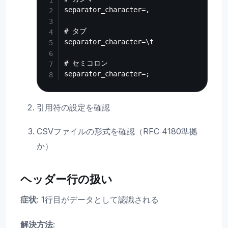
separator_character=,

# タブ

separator_character=\t

# セミコロン

引用符の設定を確認
CSVファイルの形式を確認（RFC 4180準拠
か）
ヘッダー行の扱い
症状
: 1行目がデータとして認識される
解決方法
: