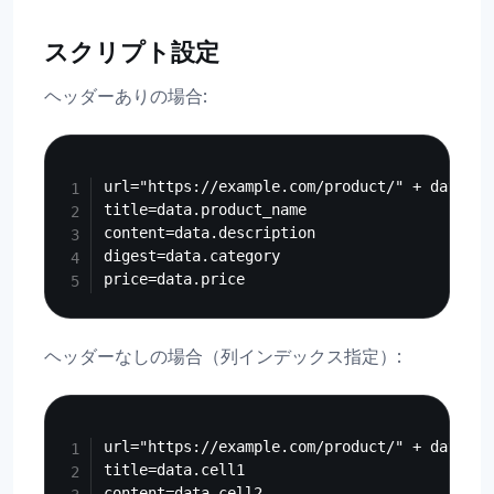
スクリプト設定
ヘッダーありの場合:
Copy
url="https://example.com/product/" + data.pro
title=data.product_name

content=data.description

digest=data.category

ヘッダーなしの場合（列インデックス指定）:
Copy
url="https://example.com/product/" + data.cel
title=data.cell1

content=data.cell2
