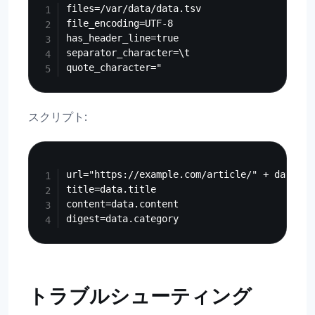
files=/var/data/data.tsv

file_encoding=UTF-8

has_header_line=true

separator_character=\t

スクリプト:
Copy
url="https://example.com/article/" + data.id

title=data.title

content=data.content

トラブルシューティング