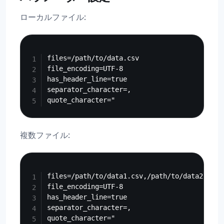
ローカルファイル:
Copy
files=/path/to/data.csv

file_encoding=UTF-8

has_header_line=true

separator_character=,

複数ファイル:
Copy
files=/path/to/data1.csv,/path/to/data2.csv

file_encoding=UTF-8

has_header_line=true

separator_character=,
