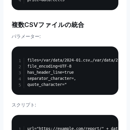
複数CSVファイルの統合
パラメーター:
Copy
files=/var/data/2024-01.csv,/var/data/2024-0
file_encoding=UTF-8

has_header_line=true

separator_character=,

スクリプト:
Copy
url="https://example.com/report/" + data.id
