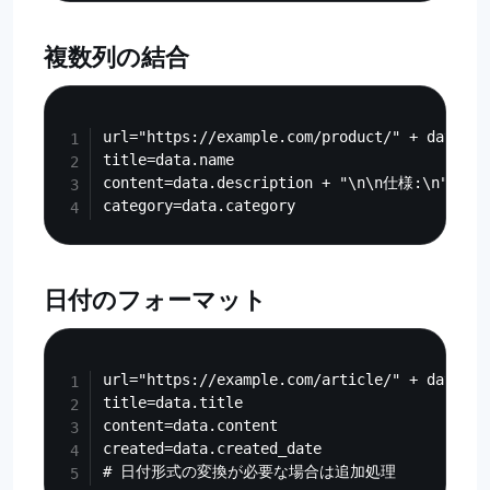
複数列の結合
Copy
url="https://example.com/product/" + data.id

title=data.name

content=data.description + "\n\n仕様:\n" + d
日付のフォーマット
Copy
url="https://example.com/article/" + data.id

title=data.title

content=data.content

created=data.created_date
