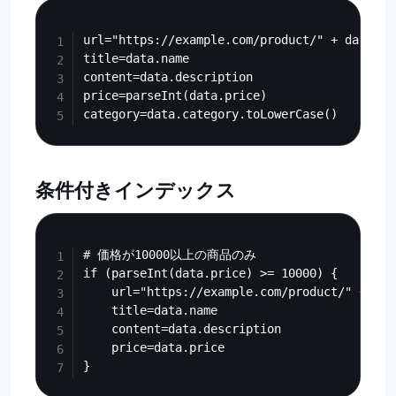
Copy
url="https://example.com/product/" + data.id

title=data.name

content=data.description

price=parseInt(data.price)

条件付きインデックス
Copy
# 価格が10000以上の商品のみ

if (parseInt(data.price) >= 10000) {

    url="https://example.com/product/" + data
    title=data.name

    content=data.description

    price=data.price
