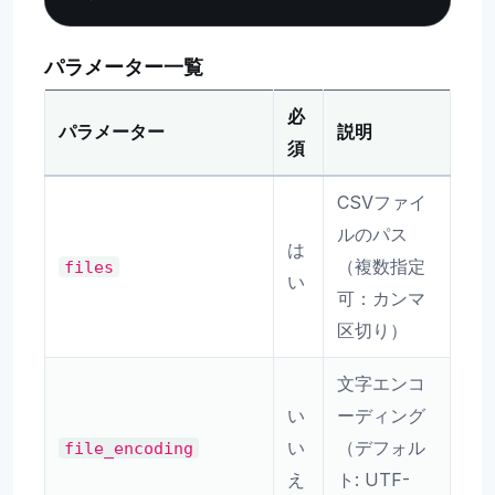
パラメーター一覧
必
パラメーター
説明
須
CSVファイ
ルのパス
は
（複数指定
files
い
可：カンマ
区切り）
文字エンコ
い
ーディング
い
（デフォル
file_encoding
え
ト: UTF-