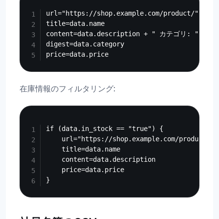
Copy
url="https://shop.example.com/product/" + dat
title=data.name

content=data.description + " カテゴリ: " + dat
digest=data.category

在庫情報のフィルタリング:
Copy
if (data.in_stock == "true") {

    url="https://shop.example.com/product/" 
    title=data.name

    content=data.description

    price=data.price
