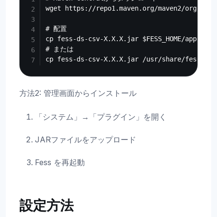
wget https://repo1.maven.org/maven2/org/code
# 配置

cp fess-ds-csv-X.X.X.jar $FESS_HOME/app/WEB-I
# または

方法2: 管理画面からインストール
「システム」→「プラグイン」を開く
JARファイルをアップロード
Fess を再起動
設定方法