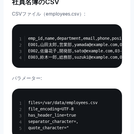
社員名簿のCSV
CSVファイル（employees.csv）:
Copy
emp_id,name,department,email,phone,position

E001,山田太郎,営業部,yamada@example.com,03-123
E002,佐藤花子,開発部,sato@example.com,03-234
パラメーター:
Copy
files=/var/data/employees.csv

file_encoding=UTF-8

has_header_line=true

separator_character=,
