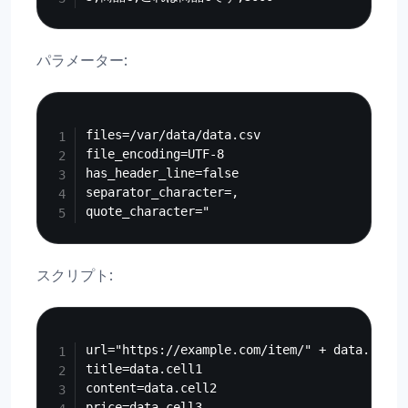
パラメーター:
Copy
files=/var/data/data.csv

file_encoding=UTF-8

has_header_line=false

separator_character=,

スクリプト:
Copy
url="https://example.com/item/" + data.cell0

title=data.cell1

content=data.cell2
