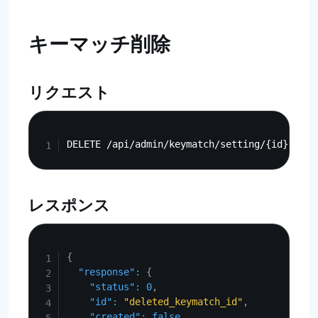
キーマッチ削除
リクエスト
Copy
レスポンス
Copy
{
"response"
:
{
"status"
:
0
,
"id"
:
"deleted_keymatch_id"
,
"created"
:
false