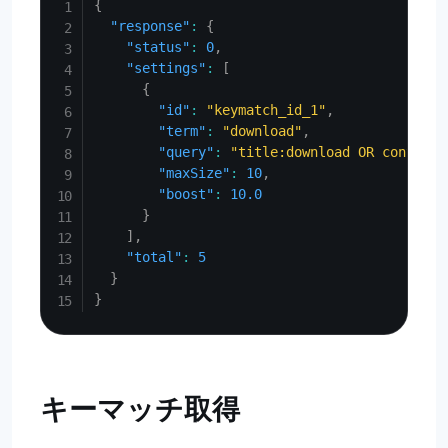
{
"response"
:
{
"status"
:
0
,
"settings"
:
[
{
"id"
:
"keymatch_id_1"
,
"term"
:
"download"
,
"query"
:
"title:download OR content:
"maxSize"
:
10
,
"boost"
:
10.0
}
]
,
"total"
:
5
}
}
キーマッチ取得