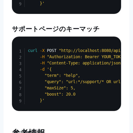
     }'
サポートページのキーマッチ
Copy
curl
-X
 POST 
"http://localhost:8080/api/admi
-H
"Authorization: Bearer YOUR_TOKEN"
\
-H
"Content-Type: application/json"
\
-d
'{

       "term": "help",

       "query": "url:*/support/* OR url:*/he
       "maxSize": 5,

       "boost": 20.0

     }'