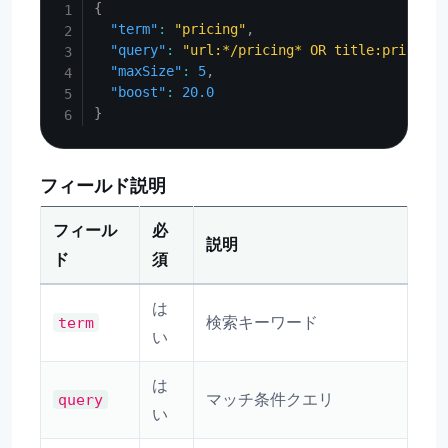
{
"term"
:
"pricing"
,
"query"
:
"url:*/pricing* OR title:pricing"
"maxSize"
:
5
,
"boost"
:
20.0
}
フィールド説明
フィール
必
説明
ド
須
は
検索キーワード
term
い
は
マッチ条件クエリ
query
い