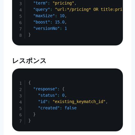
"term"
:
"pricing"
,
"query"
:
"url:*/pricing* OR title:pricing 
"maxSize"
:
10
,
"boost"
:
15.0
,
"versionNo"
:
1
}
レスポンス
Copy
{
"response"
:
{
"status"
:
0
,
"id"
:
"existing_keymatch_id"
,
"created"
:
false
}
}