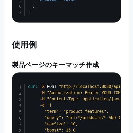
}
}
使用例
製品ページのキーマッチ作成
Copy
curl
-X
 POST 
"http://localhost:8080/api/admi
-H
"Authorization: Bearer YOUR_TOKEN"
\
-H
"Content-Type: application/json"
\
-d
'{

       "term": "product features",

       "query": "url:*/products/* AND (title
       "maxSize": 10,

       "boost": 15.0
