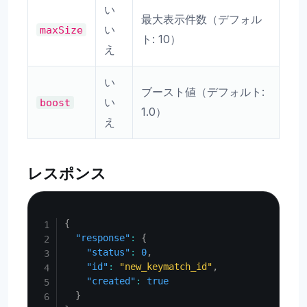
い
最大表示件数（デフォル
い
maxSize
ト: 10）
え
い
ブースト値（デフォルト:
い
boost
1.0）
え
レスポンス
Copy
{
"response"
:
{
"status"
:
0
,
"id"
:
"new_keymatch_id"
,
"created"
:
true
}