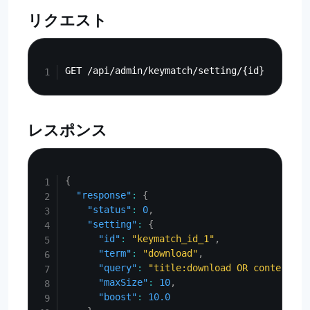
リクエスト
Copy
レスポンス
Copy
{
"response"
:
{
"status"
:
0
,
"setting"
:
{
"id"
:
"keymatch_id_1"
,
"term"
:
"download"
,
"query"
:
"title:download OR content:do
"maxSize"
:
10
,
"boost"
:
10.0