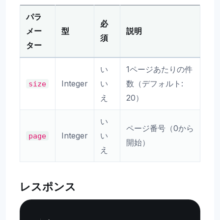
パラ
必
メー
型
説明
須
ター
い
1ページあたりの件
Integer
い
数（デフォルト:
size
え
20）
い
ページ番号（0から
Integer
い
page
開始）
え
レスポンス
Copy