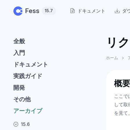
Skip to main content
Fess
ドキュメント
ダ
15.7
リク
全般
入門
ホーム
ドキュメント
実践ガイド
概
開発
ここで
その他
して取
アーカイブ
を見て
15.6