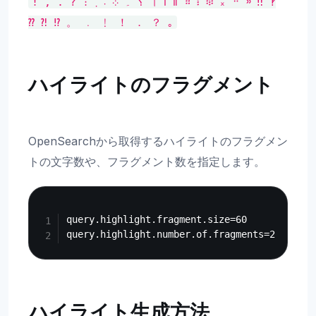
!
,
.
?
։
܂
܁
܀
۔
؟
।
၊
။
።
፧
፨
᙮
᠃
᠉
‼
‽
⁇
⁈
⁉
。
﹒
﹗
！
．
？
｡
ハイライトのフラグメント
OpenSearchから取得するハイライトのフラグメン
トの文字数や、フラグメント数を指定します。
Copy
query.highlight.fragment.size=60

ハイライト生成方法