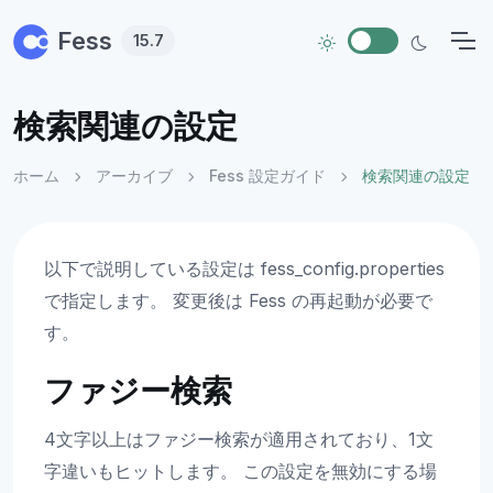
Skip to main content
Fess
15.7
検索関連の設定
ホーム
アーカイブ
Fess 設定ガイド
検索関連の設定
以下で説明している設定は fess_config.properties
で指定します。 変更後は Fess の再起動が必要で
す。
ファジー検索
4文字以上はファジー検索が適用されており、1文
字違いもヒットします。 この設定を無効にする場