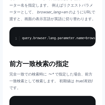
ーター名を指定します。 例えばリクエストパラメ
ーターとして、
browser_lang=en
のようにURLで
渡すと、画面の表示言語が英語に切り替わります。
Copy
前方一致検索の指定
完全一致での検索時に
〜*
で指定した場合、前方
一致検索として検索します。 初期値は
true(有効)
です。
Copy