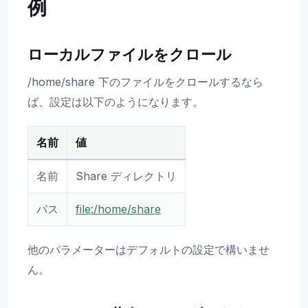
例
ローカルファイルをクロール
/home/share 下のファイルをクロールするなら
ば、設定は以下のようになります。
名前
値
名前
Share ディレクトリ
パス
file:/home/share
他のパラメーターはデフォルトの設定で構いませ
ん。