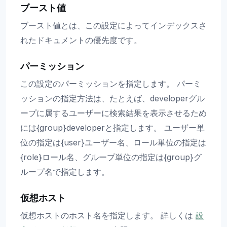
ブースト値
ブースト値とは、この設定によってインデックスさ
れたドキュメントの優先度です。
パーミッション
この設定のパーミッションを指定します。 パーミ
ッションの指定方法は、たとえば、developerグル
ープに属するユーザーに検索結果を表示させるため
には{group}developerと指定します。 ユーザー単
位の指定は{user}ユーザー名、ロール単位の指定は
{role}ロール名、グループ単位の指定は{group}グ
ループ名で指定します。
仮想ホスト
仮想ホストのホスト名を指定します。 詳しくは
設