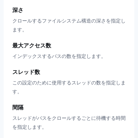
深さ
クロールするファイルシステム構造の深さを指定し
ます。
最大アクセス数
インデックスするパスの数を指定します。
スレッド数
この設定のために使用するスレッドの数を指定しま
す。
間隔
スレッドがパスをクロールするごとに待機する時間
を指定します。