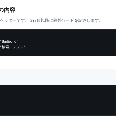
Vの内容
はヘッダーです。 2行目以降に除外ワードを記述します。
"BadWord"
