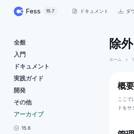
Skip to main content
Fess
ドキュメント
ダ
15.7
除外
全般
入門
ホーム
ドキュメント
実践ガイド
概
開発
ここで
その他
ドをサ
アーカイブ
15.6