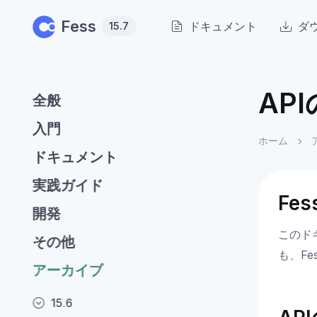
Skip to main content
Fess
ドキュメント
ダ
15.7
AP
全般
入門
ホーム
ドキュメント
実践ガイド
Fe
開発
このド
その他
も、F
アーカイブ
15.6