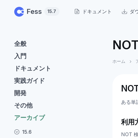
Skip to main content
Fess
ドキュメント
ダ
15.7
NO
全般
入門
ホーム
ドキュメント
実践ガイド
NO
開発
ある単
その他
アーカイブ
利用
15.6
NOT